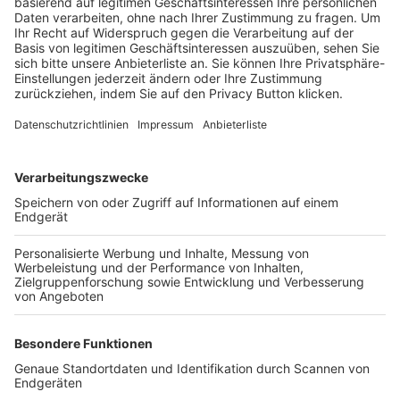
Trainerbörse
Login SpielPlus
FOLGE DEM BFV
TOP-VEREINE
TOP-PARTNER