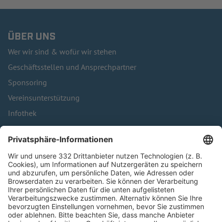
ÜBER UNS
Wer wir sind & wofür wir stehen
Geschäftsstellen und Ansprechpartner
Sponsoring
Vereinsunterstützung
Infothek
Kontakt
HÄUFIG BESUCHTE SEITEN
Pässe und Vereinswechsel
Trainerausbildung
Schulungsangebot Vereinsmitarbeiter
BFV-Geschäftsstellen