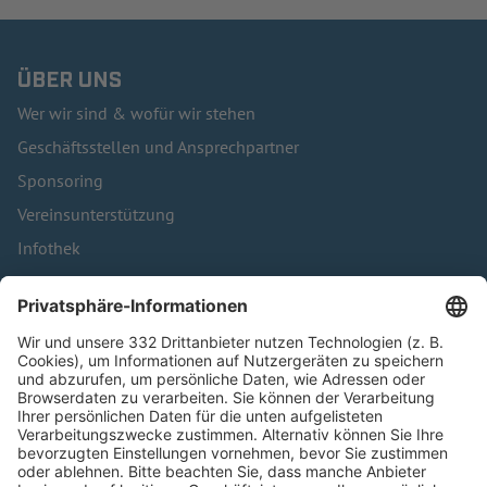
ÜBER UNS
Wer wir sind & wofür wir stehen
Geschäftsstellen und Ansprechpartner
Sponsoring
Vereinsunterstützung
Infothek
Kontakt
HÄUFIG BESUCHTE SEITEN
Pässe und Vereinswechsel
Trainerausbildung
Schulungsangebot Vereinsmitarbeiter
BFV-Geschäftsstellen