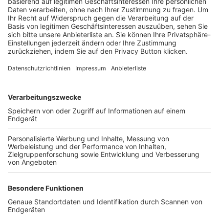
Trainerbörse
Login SpielPlus
FOLGE DEM BFV
TOP-VEREINE
TOP-PARTNER