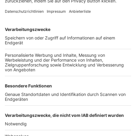
FOLGE DEM BFV
TOP-VEREINE
TOP-PARTNER
SFV
DFB
UEFA
FIFA