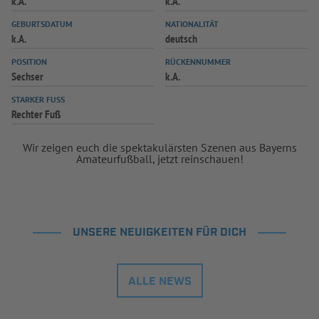
k.A.
k.A.
INFOTHEK
SPIELPLUS
GEBURTSDATUM
NATIONALITÄT
k.A.
deutsch
POSITION
RÜCKENNUMMER
Sechser
k.A.
STARKER FUSS
Rechter Fuß
Wir zeigen euch die spektakulärsten Szenen aus Bayerns
Amateurfußball, jetzt reinschauen!
UNSERE NEUIGKEITEN FÜR DICH
ALLE NEWS