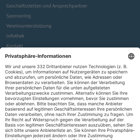
Geschäftsstellen und Ansprechpartner
Sponsoring
Vereinsunterstützung
Infothek
Kontakt
HÄUFIG BESUCHTE SEITEN
Pässe und Vereinswechsel
Trainerausbildung
Schulungsangebot Vereinsmitarbeiter
BFV-Geschäftsstellen
Trainerbörse
Login SpielPlus