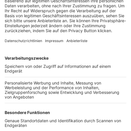
Trainerbörse
Login SpielPlus
FOLGE DEM BFV
TOP-VEREINE
TOP-PARTNER