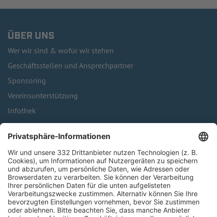
ÜBER UNS
Wer wir sind & wofür wir stehen
Geschäftsstellen und Ansprechpartner
Sponsoring
Vereinsunterstützung
Infothek
Kontakt
HÄUFIG BESUCHTE SEITEN
Pässe und Vereinswechsel
Trainerausbildung
Schulungsangebot Vereinsmitarbeiter
BFV-Geschäftsstellen