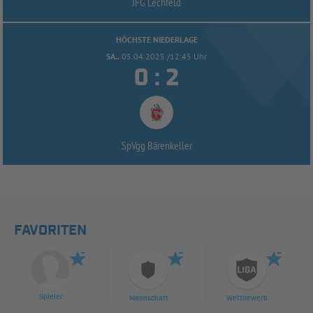
JFG Lechfeld
HÖCHSTE NIEDERLAGE
SA..
05.04.2025 /12:45 Uhr


:
SpVgg Bärenkeller
FAVORITEN
Spieler
Mannschaft
Wettbewerb