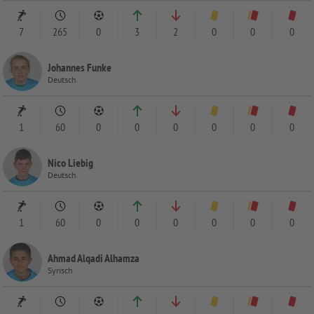
7
265
0
3
2
0
0
0
Johannes Funke
Deutsch
1
60
0
0
0
0
0
0
Nico Liebig
Deutsch
1
60
0
0
0
0
0
0
Ahmad Alqadi Alhamza
Syrisch