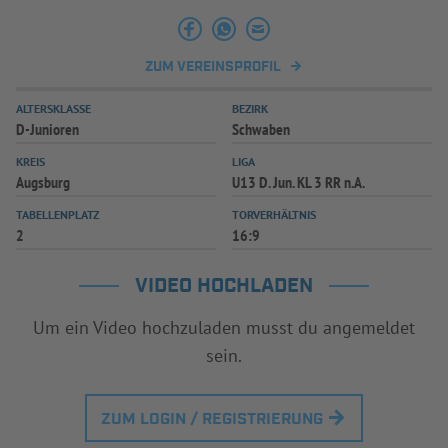
INFOTHEK
SPIELPLUS
ZUM VEREINSPROFIL
ALTERSKLASSE
BEZIRK
D-Junioren
Schwaben
KREIS
LIGA
Augsburg
U13 D. Jun. KL 3 RR n.A.
TABELLENPLATZ
TORVERHÄLTNIS
2
16:9
VIDEO HOCHLADEN
Um ein Video hochzuladen musst du angemeldet
sein.
ZUM LOGIN / REGISTRIERUNG