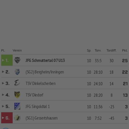
Pl.
Verein
Sp.
Torv.
Tordiff.
Pkt.
JFG Schmuttertal 07 U13
1.
10
35:5
30
25
(SG2) Bergheim/Inningen
2.
10
28:10
18
22
TSV Dinkelscherben
3.
10
24:10
14
21
TSV Diedorf
4.
10
28:20
8
13
JFG Singoldtal 1
5.
10
11:36
-25
3
(SG1) Gessertshausen
6.
10
7:52
-45
3