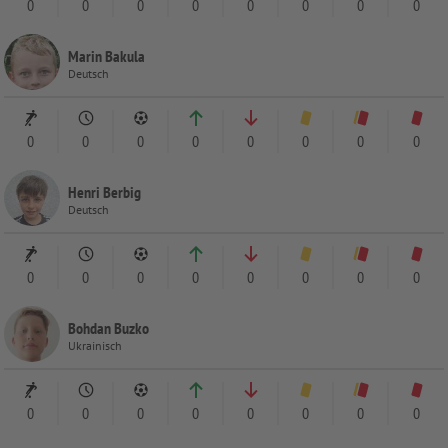
0
0
0
0
0
0
0
0
Marin Bakula
Deutsch
0
0
0
0
0
0
0
0
Henri Berbig
Deutsch
0
0
0
0
0
0
0
0
Bohdan Buzko
Ukrainisch
0
0
0
0
0
0
0
0