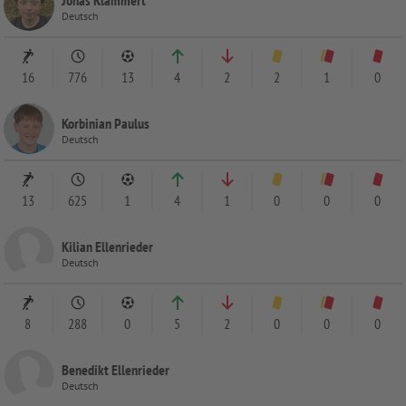
Jonas Klammert
Deutsch
16
776
13
4
2
2
1
0
Korbinian Paulus
Deutsch
13
625
1
4
1
0
0
0
Kilian Ellenrieder
Deutsch
8
288
0
5
2
0
0
0
Benedikt Ellenrieder
Deutsch