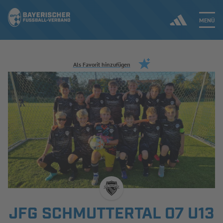
MENÜ
Jetzt einloggen
Als Favorit hinzufügen
ERGEBNISSE & WETTBEWERBE
NEUIGKEITEN
SPIELBETRIEB & VERBANDSLEBEN
AUSBILDUNG & FÖRDERUNG
DER VERBAND
JFG SCHMUTTERTAL 07 U13