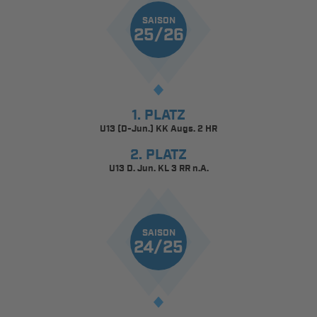
SAISON
25/26
1. PLATZ
U13 (D-Jun.) KK Augs. 2 HR
2. PLATZ
U13 D. Jun. KL 3 RR n.A.
SAISON
24/25