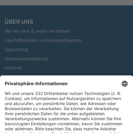
ÜBER UNS
Wer wir sind & wofür wir stehen
Geschäftsstellen und Ansprechpartner
Sponsoring
Vereinsunterstützung
Infothek
Kontakt
HÄUFIG BESUCHTE SEITEN
Pässe und Vereinswechsel
Trainerausbildung
Schulungsangebot Vereinsmitarbeiter
BFV-Geschäftsstellen