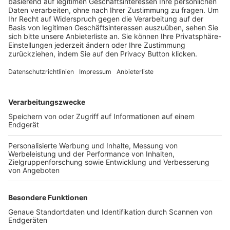
Trainerbörse
Login SpielPlus
FOLGE DEM BFV
TOP-VEREINE
TOP-PARTNER