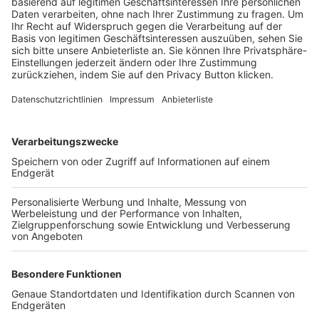
Trainerbörse
Login SpielPlus
FOLGE DEM BFV
TOP-VEREINE
TOP-PARTNER