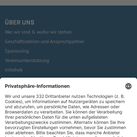
ÜBER UNS
Wer wir sind & wofür wir stehen
Geschäftsstellen und Ansprechpartner
Sponsoring
Vereinsunterstützung
Infothek
Kontakt
HÄUFIG BESUCHTE SEITEN
Pässe und Vereinswechsel
Trainerausbildung
Schulungsangebot Vereinsmitarbeiter
BFV-Geschäftsstellen