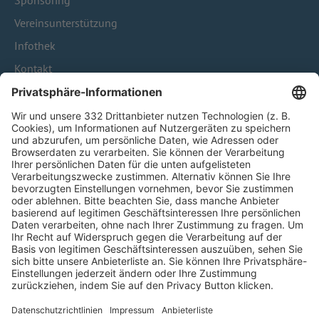
Sponsoring
Vereinsunterstützung
Infothek
Kontakt
HÄUFIG BESUCHTE SEITEN
Pässe und Vereinswechsel
Trainerausbildung
Schulungsangebot Vereinsmitarbeiter
BFV-Geschäftsstellen
Trainerbörse
Login SpielPlus
FOLGE DEM BFV