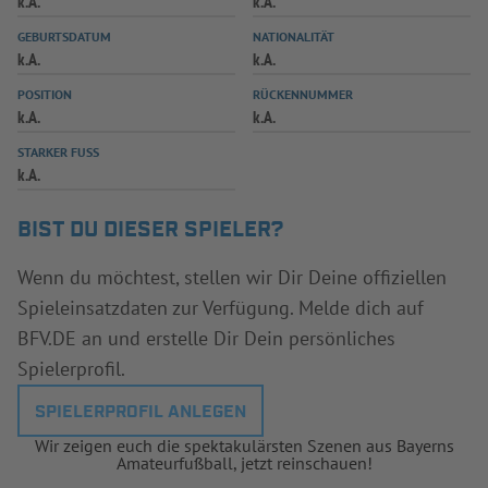
k.A.
k.A.
INFOTHEK
SPIELPLUS
GEBURTSDATUM
NATIONALITÄT
k.A.
k.A.
POSITION
RÜCKENNUMMER
k.A.
k.A.
STARKER FUSS
k.A.
BIST DU DIESER SPIELER?
Wenn du möchtest, stellen wir Dir Deine offiziellen
Spieleinsatzdaten zur Verfügung. Melde dich auf
BFV.DE an und erstelle Dir Dein persönliches
Spielerprofil.
SPIELERPROFIL ANLEGEN
Wir zeigen euch die spektakulärsten Szenen aus Bayerns
Amateurfußball, jetzt reinschauen!