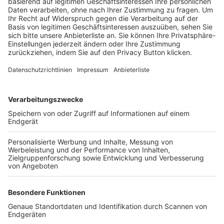
Trainerbörse
Login SpielPlus
FOLGE DEM BFV
TOP-VEREINE
TOP-PARTNER