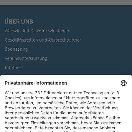
ÜBER UNS
Wer wir sind & wofür wir stehen
Geschäftsstellen und Ansprechpartner
Sponsoring
Vereinsunterstützung
Infothek
Kontakt
HÄUFIG BESUCHTE SEITEN
Pässe und Vereinswechsel
Trainerausbildung
Schulungsangebot Vereinsmitarbeiter
BFV-Geschäftsstellen