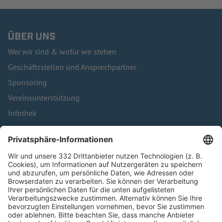
ÜBER UNS
Wer wir sind & wofür wir stehen
Geschäftsstellen und Ansprechpartner
Sponsoring
Vereinsunterstützung
Infothek
Kontakt
HÄUFIG BESUCHTE SEITEN
Pässe und Vereinswechsel
Trainerausbildung
Schulungsangebot Vereinsmitarbeiter
BFV-Geschäftsstellen