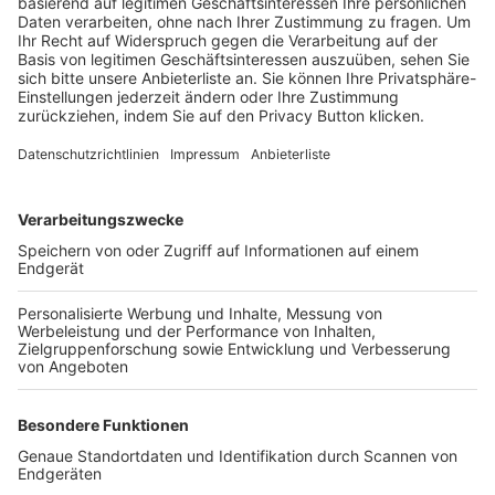
Trainerbörse
Login SpielPlus
FOLGE DEM BFV
TOP-VEREINE
TOP-PARTNER