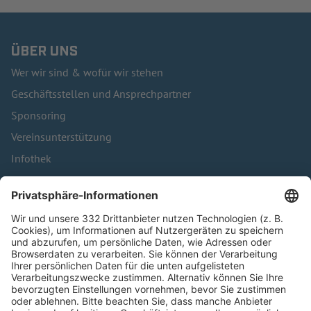
ÜBER UNS
Wer wir sind & wofür wir stehen
Geschäftsstellen und Ansprechpartner
Sponsoring
Vereinsunterstützung
Infothek
Kontakt
HÄUFIG BESUCHTE SEITEN
Pässe und Vereinswechsel
Trainerausbildung
Schulungsangebot Vereinsmitarbeiter
BFV-Geschäftsstellen