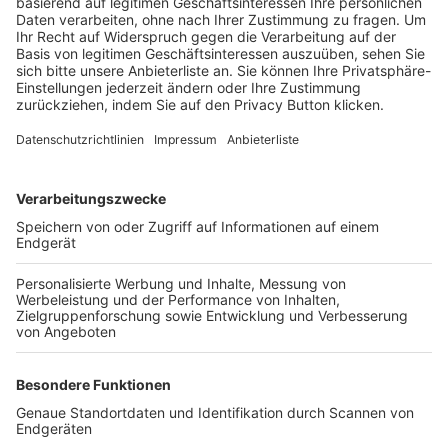
Trainerbörse
Login SpielPlus
FOLGE DEM BFV
TOP-VEREINE
TOP-PARTNER