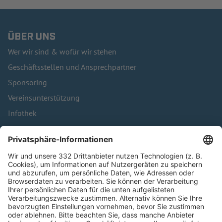
ÜBER UNS
Wer wir sind & wofür wir stehen
Geschäftsstellen und Ansprechpartner
Sponsoring
Vereinsunterstützung
Infothek
Kontakt
HÄUFIG BESUCHTE SEITEN
Pässe und Vereinswechsel
Trainerausbildung
Schulungsangebot Vereinsmitarbeiter
BFV-Geschäftsstellen