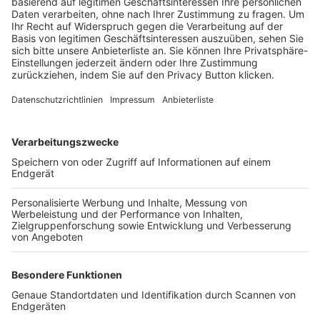
Trainerbörse
Login SpielPlus
FOLGE DEM BFV
TOP-VEREINE
TOP-PARTNER