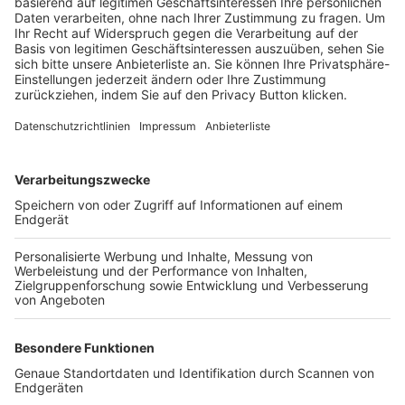
Trainerbörse
Login SpielPlus
FOLGE DEM BFV
TOP-VEREINE
TOP-PARTNER