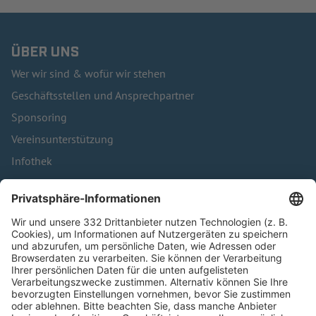
ÜBER UNS
Wer wir sind & wofür wir stehen
Geschäftsstellen und Ansprechpartner
Sponsoring
Vereinsunterstützung
Infothek
Kontakt
HÄUFIG BESUCHTE SEITEN
Pässe und Vereinswechsel
Trainerausbildung
Schulungsangebot Vereinsmitarbeiter
BFV-Geschäftsstellen