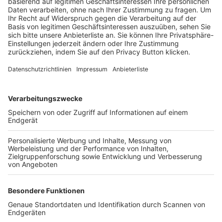
Trainerbörse
Login SpielPlus
FOLGE DEM BFV
TOP-VEREINE
TOP-PARTNER