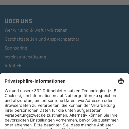
ÜBER UNS
Wer wir sind & wofür wir stehen
Geschäftsstellen und Ansprechpartner
Sponsoring
Vereinsunterstützung
Infothek
Kontakt
HÄUFIG BESUCHTE SEITEN
Pässe und Vereinswechsel
Trainerausbildung
Schulungsangebot Vereinsmitarbeiter
BFV-Geschäftsstellen