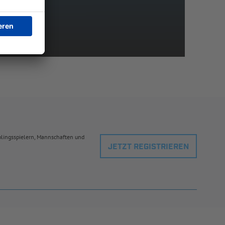
eblingsspielern, Mannschaften und
JETZT REGISTRIEREN