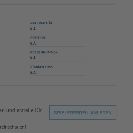
NATIONALITÄT
k.A.
POSITION
k.A.
RÜCKENNUMMER
k.A.
STARKER FUSS
k.A.
an und erstelle Dir
SPIELERPROFIL ANLEGEN
 reinschauen!