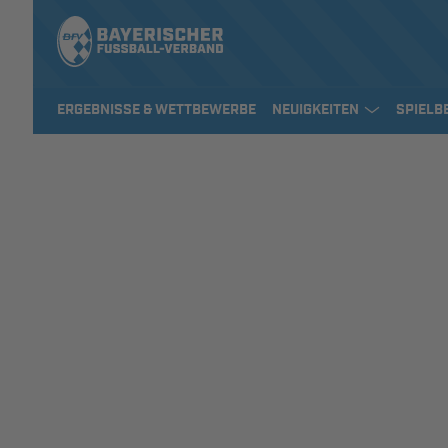
ERGEBNISSE & WETTBEWERBE
NEUIGKEITEN
SPIELB