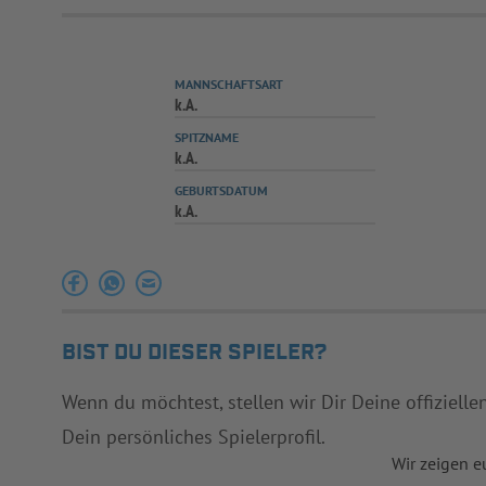
MANNSCHAFTSART
k.A.
SPITZNAME
k.A.
GEBURTSDATUM
k.A.
BIST DU DIESER SPIELER?
Wenn du möchtest, stellen wir Dir Deine offizielle
Dein persönliches Spielerprofil.
Wir zeigen e