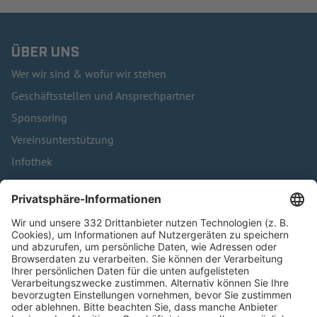
ÜBER UNS
Wer wir sind & wofür wir stehen
Geschäftsstellen und Ansprechpartner
Sponsoring
Vereinsunterstützung
Infothek
Kontakt
HÄUFIG BESUCHTE SEITEN
Pässe und Vereinswechsel
Trainerausbildung
Schulungsangebot Vereinsmitarbeiter
BFV-Geschäftsstellen