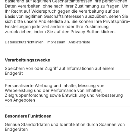
Trainerbörse
Login SpielPlus
FOLGE DEM BFV
TOP-VEREINE
TOP-PARTNER