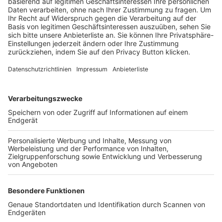
Trainerbörse
Login SpielPlus
FOLGE DEM BFV
TOP-VEREINE
TOP-PARTNER