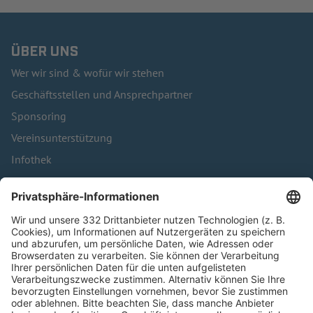
ÜBER UNS
Wer wir sind & wofür wir stehen
Geschäftsstellen und Ansprechpartner
Sponsoring
Vereinsunterstützung
Infothek
Kontakt
HÄUFIG BESUCHTE SEITEN
Pässe und Vereinswechsel
Trainerausbildung
Schulungsangebot Vereinsmitarbeiter
BFV-Geschäftsstellen