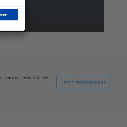
eblingsspielern, Mannschaften und
JETZT REGISTRIEREN