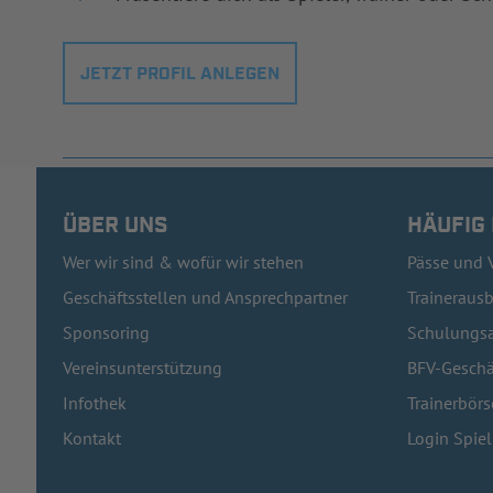
JETZT PROFIL ANLEGEN
ÜBER UNS
HÄUFIG
Wer wir sind & wofür wir stehen
Pässe und 
Geschäftsstellen und Ansprechpartner
Traineraus
Sponsoring
Schulungsa
Vereinsunterstützung
BFV-Geschä
Infothek
Trainerbörs
Kontakt
Login Spie