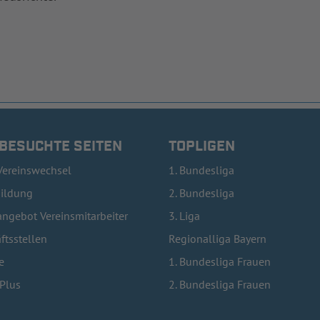
 BESUCHTE SEITEN
TOPLIGEN
Vereinswechsel
1. Bundesliga
bildung
2. Bundesliga
ngebot Vereinsmitarbeiter
3. Liga
ftsstellen
Regionalliga Bayern
e
1. Bundesliga Frauen
lPlus
2. Bundesliga Frauen