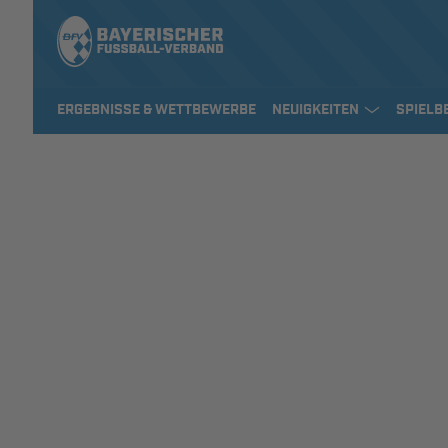
ERGEBNISSE & WETTBEWERBE
NEUIGKEITEN
SPIELB