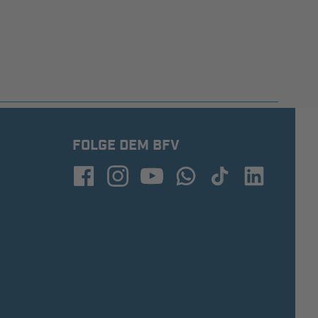
FOLGE DEM BFV