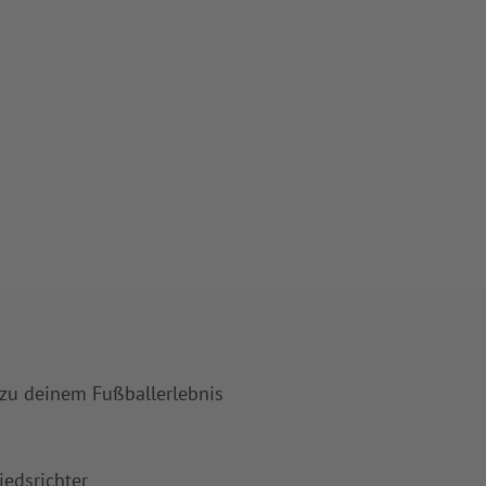
 zu deinem Fußballerlebnis
iedsrichter