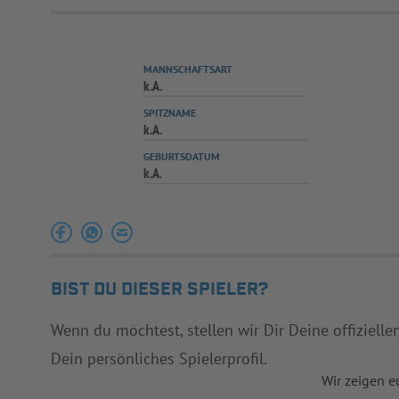
MANNSCHAFTSART
k.A.
SPITZNAME
k.A.
GEBURTSDATUM
k.A.
BIST DU DIESER SPIELER?
Wenn du möchtest, stellen wir Dir Deine offizielle
Dein persönliches Spielerprofil.
Wir zeigen e