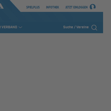
SPIELPLUS
INFOTHEK
JETZT EINLOGGEN
R VERBAND
Suche / Vereine