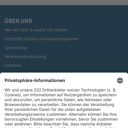
ÜBER UNS
Wer wir sind & wofür wir stehen
Geschäftsstellen und Ansprechpartner
Sponsoring
Vereinsunterstützung
Infothek
Kontakt
HÄUFIG BESUCHTE SEITEN
Pässe und Vereinswechsel
Trainerausbildung
Schulungsangebot Vereinsmitarbeiter
BFV-Geschäftsstellen