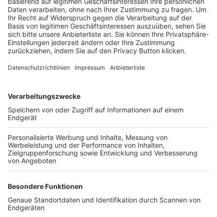
Trainerbörse
Login SpielPlus
FOLGE DEM BFV
TOP-VEREINE
TOP-PARTNER