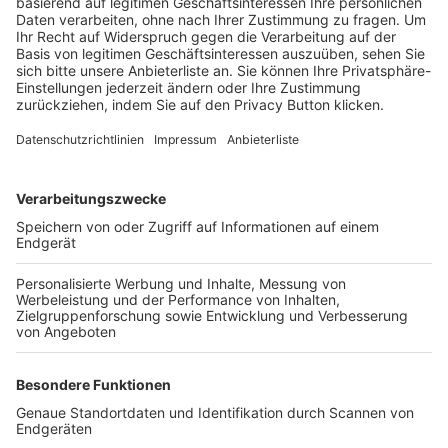
Trainerbörse
Login SpielPlus
FOLGE DEM BFV
TOP-VEREINE
TOP-PARTNER