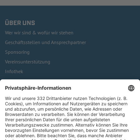
ÜBER UNS
Wer wir sind & wofür wir stehen
Geschäftsstellen und Ansprechpartner
Sponsoring
Vereinsunterstützung
Infothek
Kontakt
HÄUFIG BESUCHTE SEITEN
Pässe und Vereinswechsel
Trainerausbildung
Schulungsangebot Vereinsmitarbeiter
BFV-Geschäftsstellen