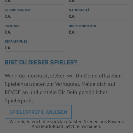
k.A.
k.A.
INFOTHEK
SPIELPLUS
GEBURTSDATUM
NATIONALITÄT
k.A.
k.A.
POSITION
RÜCKENNUMMER
k.A.
k.A.
STARKER FUSS
k.A.
BIST DU DIESER SPIELER?
Wenn du möchtest, stellen wir Dir Deine offiziellen
Spieleinsatzdaten zur Verfügung. Melde dich auf
BFV.DE an und erstelle Dir Dein persönliches
Spielerprofil.
SPIELERPROFIL ANLEGEN
Wir zeigen euch die spektakulärsten Szenen aus Bayerns
Amateurfußball, jetzt reinschauen!