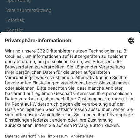
Sponsoring
Vereinsunterstützung
Infothek
Kontakt
HÄUFIG BESUCHTE SEITEN
Pässe und Vereinswechsel
Trainerausbildung
Schulungsangebot Vereinsmitarbeiter
BFV-Geschäftsstellen
Trainerbörse
Login SpielPlus
FOLGE DEM BFV