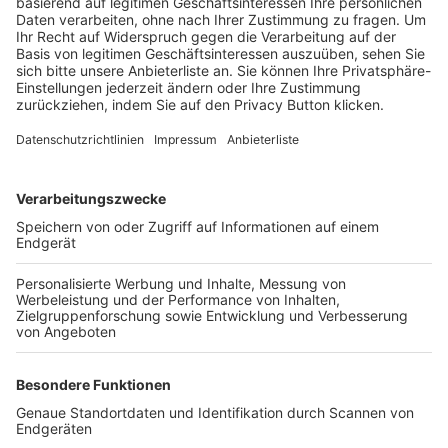
Trainerbörse
Login SpielPlus
FOLGE DEM BFV
TOP-VEREINE
TOP-PARTNER