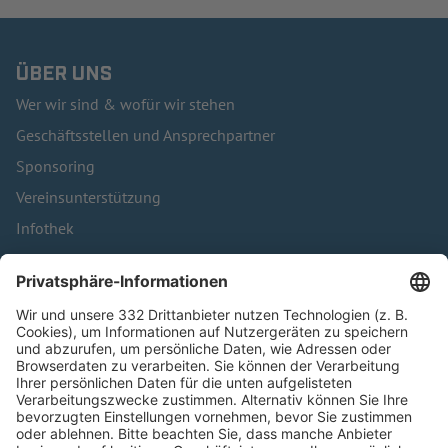
ÜBER UNS
Wer wir sind & wofür wir stehen
Geschäftsstellen und Ansprechpartner
Sponsoring
Vereinsunterstützung
Infothek
Kontakt
HÄUFIG BESUCHTE SEITEN
Pässe und Vereinswechsel
Trainerausbildung
Schulungsangebot Vereinsmitarbeiter
BFV-Geschäftsstellen