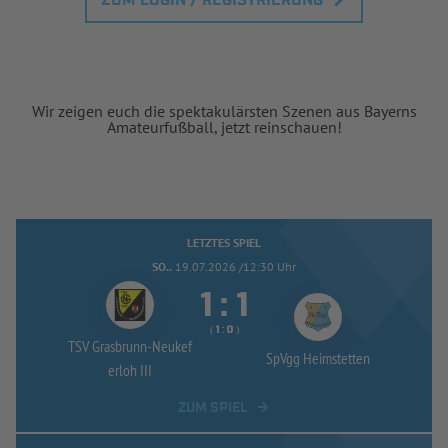
ZUM LOGIN / REGISTRIERUNG
Wir zeigen euch die spektakulärsten Szenen aus Bayerns
Amateurfußball, jetzt reinschauen!
LETZTES SPIEL
SO..
19.07.2026 /12:30 Uhr


:
( 
 )
:
TSV Grasbrunn-
Neukef
SpVgg Heimstetten
erloh III
ZUM SPIEL