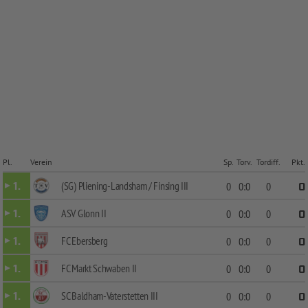
Pl.
Verein
Sp.
Torv.
Tordiff.
Pkt.
(SG) Pliening-Landsham / Finsing III
1.
0
0:0
0
0
ASV Glonn II
1.
0
0:0
0
0
FC Ebersberg
1.
0
0:0
0
0
FC Markt Schwaben II
1.
0
0:0
0
0
SC Baldham-Vaterstetten III
1.
0
0:0
0
0