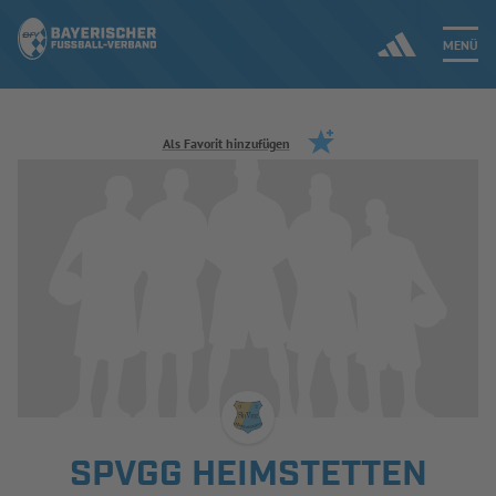
MENÜ
Jetzt einloggen
Als Favorit hinzufügen
ERGEBNISSE & WETTBEWERBE
NEUIGKEITEN
SPIELBETRIEB & VERBANDSLEBEN
AUSBILDUNG & FÖRDERUNG
DER VERBAND
SPVGG HEIMSTETTEN