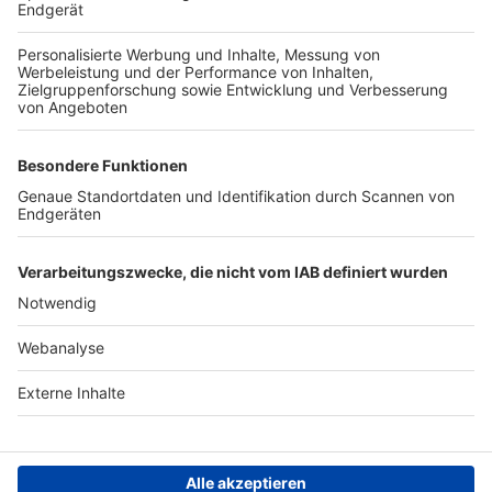
TOP-PARTNER
SFV
DFB
UEFA
FIFA
Nutzungsbedingungen
Datenschutz
Impressum