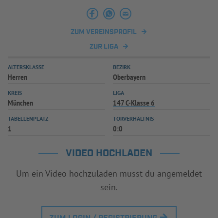
INFOTHEK
SPIELPLUS
ZUM VEREINSPROFIL
ZUR LIGA
ALTERSKLASSE
BEZIRK
Herren
Oberbayern
KREIS
LIGA
München
147 C-Klasse 6
TABELLENPLATZ
TORVERHÄLTNIS
1
0:0
VIDEO HOCHLADEN
Um ein Video hochzuladen musst du angemeldet
sein.