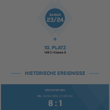
SAISON
23/24
10. PLATZ
146 C-Klasse 5
HISTORISCHE EREIGNISSE
HÖCHSTER SIEG
SO..
26.04.2026 /15:00 Uhr


: