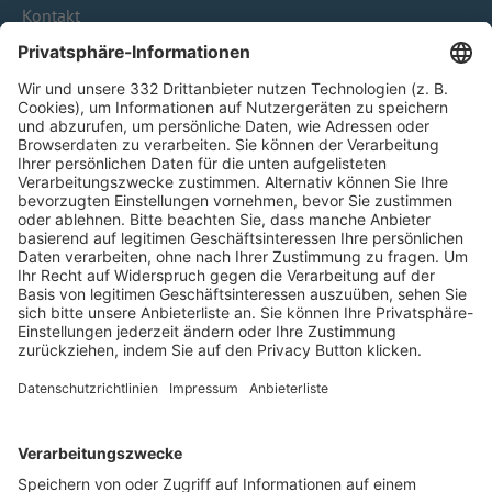
Kontakt
HÄUFIG BESUCHTE SEITEN
Pässe und Vereinswechsel
Trainerausbildung
Schulungsangebot Vereinsmitarbeiter
BFV-Geschäftsstellen
Trainerbörse
Login SpielPlus
FOLGE DEM BFV
TOP-VEREINE