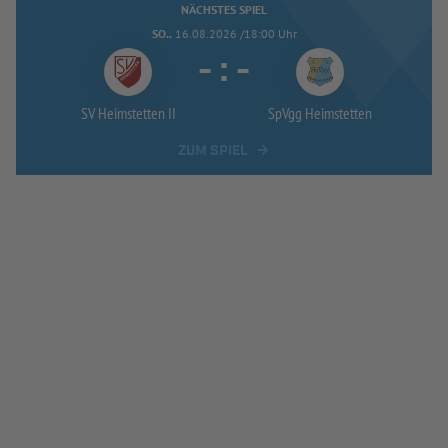
NÄCHSTES SPIEL
SO..
16.08.2026 /18:00 Uhr
-
:
-
SV Heimstetten II
SpVgg Heimstetten
ZUM SPIEL