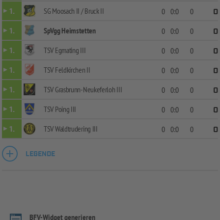
SG Moosach II / Bruck II
1.
0
0:0
0
0
SpVgg Heimstetten
1.
0
0:0
0
0
TSV Egmating III
1.
0
0:0
0
0
TSV Feldkirchen II
1.
0
0:0
0
0
TSV Grasbrunn-Neukeferloh III
1.
0
0:0
0
0
TSV Poing III
1.
0
0:0
0
0
TSV Waldtrudering III
1.
0
0:0
0
0
LEGENDE
BFV-Widget generieren