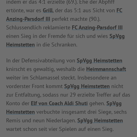
indem er das 4:1 erzielte (69.). Ehe der Abpfiff
ertönte, war es
Grill
, der das 5:1 aus Sicht von
FC
Anzing-Parsdorf III
perfekt machte (90.).
Schlussendlich reklamierte
FC Anzing-Parsdorf III
einen Sieg in der Fremde für sich und wies
SpVgg
Heimstetten
in die Schranken.
In der Defensivabteilung von
SpVgg Heimstetten
knirscht es gewaltig, weshalb die
Heimmannschaft
weiter im Schlamassel steckt. Insbesondere an
vorderster Front kommt
SpVgg Heimstetten
nicht
zur Entfaltung, sodass nur 29 erzielte Treffer auf das
Konto der
Elf von Coach Aldi Shuti
gehen.
SpVgg
Heimstetten
verbuchte insgesamt drei Siege, sechs
Remis und neun Niederlagen.
SpVgg Heimstetten
wartet schon seit vier Spielen auf einen Sieg.