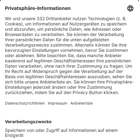
HÄUFIG BESUCHTE SEITEN
Pässe und Vereinswechsel
Trainerausbildung
Schulungsangebot Vereinsmitarbeiter
BFV-Geschäftsstellen
Trainerbörse
Login SpielPlus
FOLGE DEM BFV
TOP-VEREINE