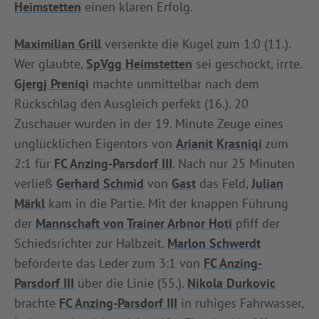
Heimstetten
einen klaren Erfolg.
INFOTHEK
SPIELPLUS
Maximilian Grill
versenkte die Kugel zum 1:0 (11.).
Wer glaubte,
SpVgg Heimstetten
sei geschockt, irrte.
Gjergj Preniqi
machte unmittelbar nach dem
Rückschlag den Ausgleich perfekt (16.). 20
Zuschauer wurden in der 19. Minute Zeuge eines
unglücklichen Eigentors von
Arianit Krasniqi
zum
2:1 für
FC Anzing-Parsdorf III
. Nach nur 25 Minuten
verließ
Gerhard Schmid
von
Gast
das Feld,
Julian
Märkl
kam in die Partie. Mit der knappen Führung
der
Mannschaft von Trainer Arbnor Hoti
pfiff der
Schiedsrichter zur Halbzeit.
Marlon Schwerdt
beförderte das Leder zum 3:1 von
FC Anzing-
Parsdorf III
über die Linie (55.).
Nikola Durkovic
brachte
FC Anzing-Parsdorf III
in ruhiges Fahrwasser,