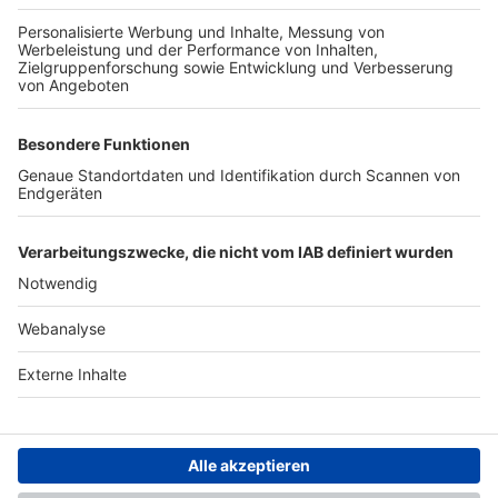
TOP-PARTNER
SFV
DFB
UEFA
FIFA
Nutzungsbedingungen
Datenschutz
Impressum