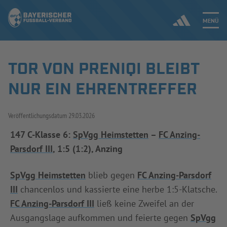
MENÜ
TOR VON PRENIQI BLEIBT
Jetzt einloggen
NUR EIN EHRENTREFFER
ERGEBNISSE & WETTBEWERBE
Veröffentlichungsdatum
29.03.2026
NEUIGKEITEN
147 C-Klasse 6:
SpVgg Heimstetten
–
FC Anzing-
Parsdorf III
, 1:5 (1:2), Anzing
SPIELBETRIEB & VERBANDSLEBEN
AUSBILDUNG & FÖRDERUNG
SpVgg Heimstetten
blieb gegen
FC Anzing-Parsdorf
III
chancenlos und kassierte eine herbe 1:5-Klatsche.
DER VERBAND
FC Anzing-Parsdorf III
ließ keine Zweifel an der
Ausgangslage aufkommen und feierte gegen
SpVgg