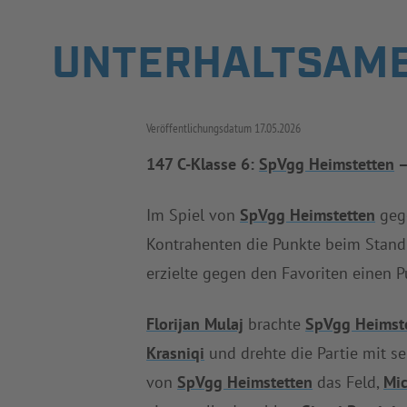
UNTERHALTSAME
Veröffentlichungsdatum
17.05.2026
147 C-Klasse 6:
SpVgg Heimstetten
Im Spiel von
SpVgg Heimstetten
geg
Kontrahenten die Punkte beim Stand
erzielte gegen den Favoriten einen 
Florijan Mulaj
brachte
SpVgg Heimst
Krasniqi
und drehte die Partie mit 
von
SpVgg Heimstetten
das Feld,
Mic