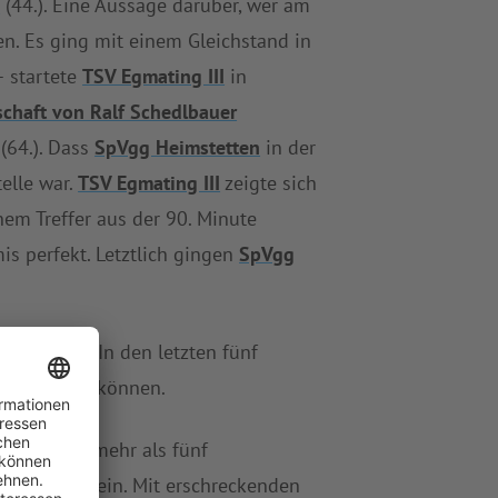
s
(44.). Eine Aussage darüber, wer am
en. Es ging mit einem Gleichstand in
 startete
TSV Egmating III
in
chaft von Ralf Schedlbauer
64.). Dass
SpVgg Heimstetten
in der
telle war.
TSV Egmating III
zeigte sich
inem Treffer aus der 90. Minute
s perfekt. Letztlich gingen
SpVgg
sbaufähig: In den letzten fünf
 mehr holen können.
 das Team mehr als fünf
 der Tabelle ein. Mit erschreckenden