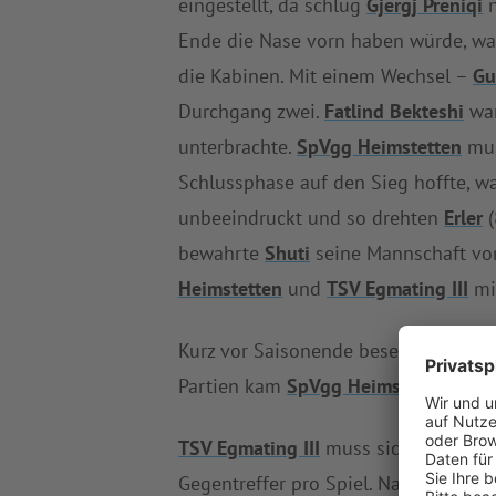
eingestellt, da schlug
Gjergj Preniqi
n
Ende die Nase vorn haben würde, war 
die Kabinen. Mit einem Wechsel –
Gu
Durchgang zwei.
Fatlind Bekteshi
war
unterbrachte.
SpVgg Heimstetten
mus
Schlussphase auf den Sieg hoffte, w
unbeeindruckt und so drehten
Erler
(
bewahrte
Shuti
seine Mannschaft vor
Heimstetten
und
TSV Egmating III
mit
Kurz vor Saisonende besetzt
SpVgg H
Partien kam
SpVgg Heimstetten
auf 
TSV Egmating III
muss sich ohne Zwei
Gegentreffer pro Spiel. Nach 25 ab