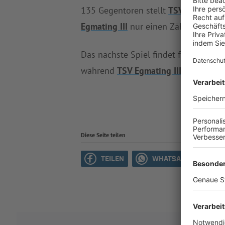
135 Gegentoren stellt
TSV Egmating I
Egmating III
nur einen Zähler.
Das nächste Spiel findet für beide T
während
TSV Egmating III
am selben
Diese Seite teilen
TEILEN
WHATSAPP
M