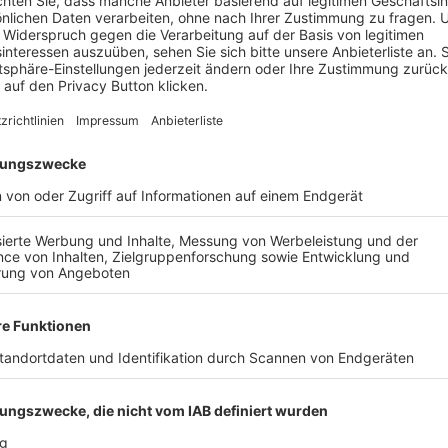
II
die schlechteste Abwehr der Liga. Aus den vergangene
eams in zwei Wochen statt.
SpVgg Heimstetten
tritt am 31
 Tag bei
(SG) Pliening-Landsham / Finsing III
gastiert.
AIL