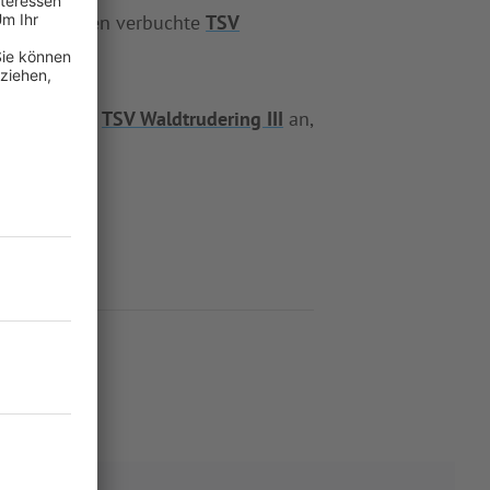
n fünf Partien verbuchte
TSV
.05.2026 bei
TSV Waldtrudering III
an,