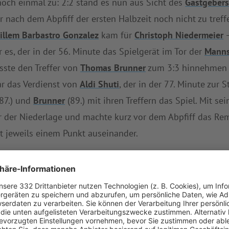
och einmal zu: 2:2 stand es nun aus Sicht des
Gastgeber
nach dem Abpfiff der ersten Halbzeit noch nicht zu treff
illem Barbastro Gonzalez
kam für
Christoph Niedermeier
–
 es, der in der 56. Minute das Spielgerät im Tor der
Manns
ste den Treffer von
Thomas Brunner
zum 3:3 hinnehmen (
ar das Verdienst von
Aldi Shuti
, der in der 77. Minute zur S
87.) und
Brunner
(89.) mit ihren Treffern das Spiel. Mit se
 der Niederlage und machte kurz vor dem Abpfiff das Remi
 jeweils einem Punkt auseinander.
eimstetten
mit 21 Punkten den zwölften Tabellenplatz. Au
insgesamt nur einen Punkt und hätte somit noch einiges
fel um die eigene Abwehr kümmern. Im Schnitt kassierte
solvierten Begegnungen nehmen die
Gäste
den 14. Platz in