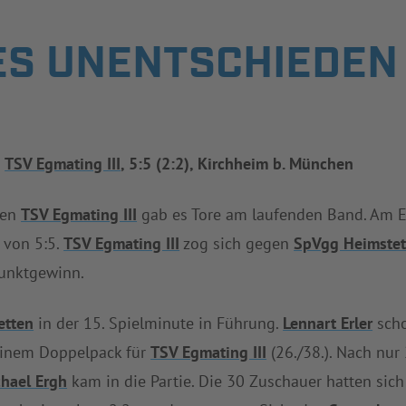
S UNENTSCHIEDEN
–
TSV Egmating III
, 5:5 (2:2), Kirchheim b. München
en
TSV Egmating III
gab es Tore am laufenden Band. Am En
 von 5:5.
TSV Egmating III
zog sich gegen
SpVgg Heimstet
Punktgewinn.
etten
in der 15. Spielminute in Führung.
Lennart Erler
scho
seinem Doppelpack für
TSV Egmating III
(26./38.). Nach nur
hael Ergh
kam in die Partie. Die 30 Zuschauer hatten sic