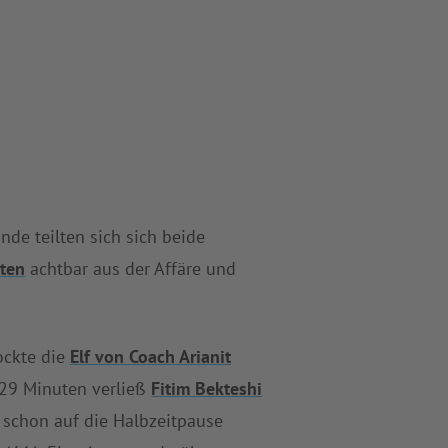
de teilten sich sich beide
ten
achtbar aus der Affäre und
ckte die
Elf von Coach Arianit
 29 Minuten verließ
Fitim Bekteshi
h schon auf die Halbzeitpause