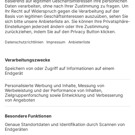
Trainerbörse
Login SpielPlus
FOLGE DEM BFV
TOP-VEREINE
TOP-PARTNER