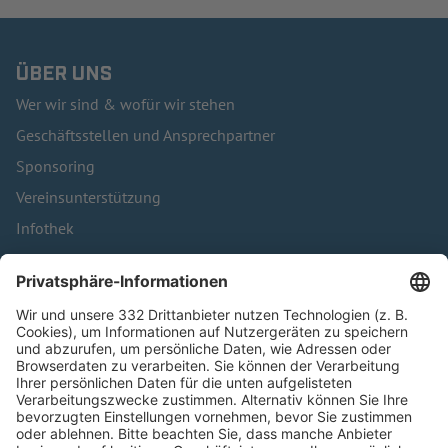
ÜBER UNS
Wer wir sind & wofür wir stehen
Geschäftsstellen und Ansprechpartner
Sponsoring
Vereinsunterstützung
Infothek
Kontakt
HÄUFIG BESUCHTE SEITEN
Pässe und Vereinswechsel
Trainerausbildung
Schulungsangebot Vereinsmitarbeiter
BFV-Geschäftsstellen