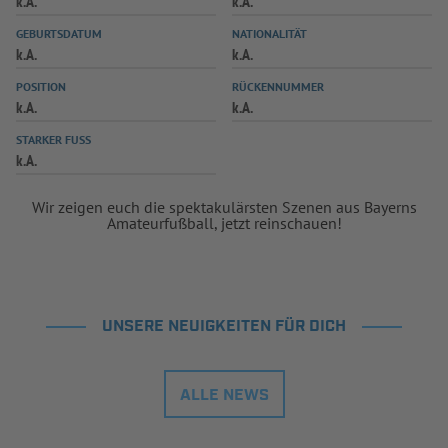
k.A.
k.A.
INFOTHEK
SPIELPLUS
GEBURTSDATUM
NATIONALITÄT
k.A.
k.A.
POSITION
RÜCKENNUMMER
k.A.
k.A.
STARKER FUSS
k.A.
Wir zeigen euch die spektakulärsten Szenen aus Bayerns
Amateurfußball, jetzt reinschauen!
UNSERE NEUIGKEITEN FÜR DICH
ALLE NEWS