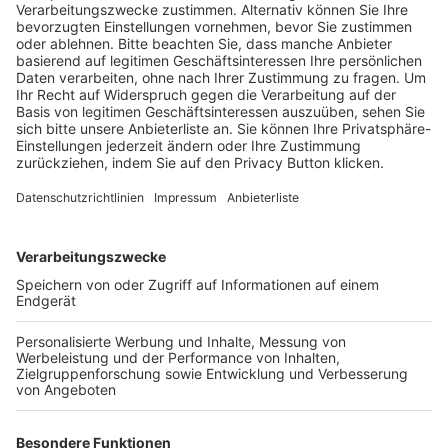
Schulungsangebot Vereinsmitarbeiter
BFV-Geschäftsstellen
Trainerbörse
Login SpielPlus
FOLGE DEM BFV
TOP-VEREINE
TOP-PARTNER