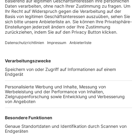
Trainerbörse
Login SpielPlus
FOLGE DEM BFV
TOP-VEREINE
TOP-PARTNER