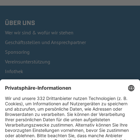
ÜBER UNS
Wer wir sind & wofür wir stehen
Geschäftsstellen und Ansprechpartner
Sponsoring
Vereinsunterstützung
Infothek
Kontakt
HÄUFIG BESUCHTE SEITEN
Pässe und Vereinswechsel
Trainerausbildung
Schulungsangebot Vereinsmitarbeiter
BFV-Geschäftsstellen