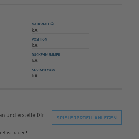
NATIONALITÄT
k.A.
POSITION
k.A.
RÜCKENNUMMER
k.A.
STARKER FUSS
k.A.
an und erstelle Dir
SPIELERPROFIL ANLEGEN
 reinschauen!