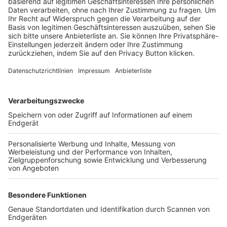
Trainerbörse
Login SpielPlus
FOLGE DEM BFV
TOP-VEREINE
TOP-PARTNER