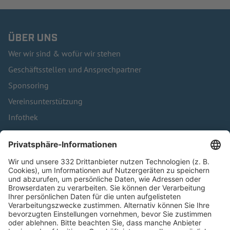
ÜBER UNS
Wer wir sind & wofür wir stehen
Geschäftsstellen und Ansprechpartner
Sponsoring
Vereinsunterstützung
Infothek
Kontakt
HÄUFIG BESUCHTE SEITEN
Pässe und Vereinswechsel
Trainerausbildung
Schulungsangebot Vereinsmitarbeiter
BFV-Geschäftsstellen