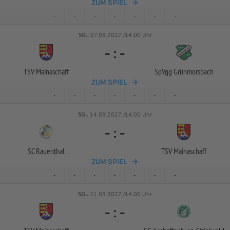
ZUM SPIEL
-
-
-
-
-
-
-
SO..
07.03.2027 /14:00 Uhr
-
:
-
TSV Mainaschaff
SpVgg Grünmorsbach
ZUM SPIEL
-
-
-
-
-
-
-
SO..
14.03.2027 /14:00 Uhr
-
:
-
SC Rauenthal
TSV Mainaschaff
ZUM SPIEL
-
-
-
-
-
-
-
SO..
21.03.2027 /14:00 Uhr
-
:
-