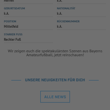
Herren
k.A.
INFOTHEK
SPIELPLUS
GEBURTSDATUM
NATIONALITÄT
k.A.
k.A.
POSITION
RÜCKENNUMMER
Mittelfeld
k.A.
STARKER FUSS
Rechter Fuß
Wir zeigen euch die spektakulärsten Szenen aus Bayerns
Amateurfußball, jetzt reinschauen!
UNSERE NEUIGKEITEN FÜR DICH
ALLE NEWS