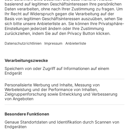
Schulungsangebot Vereinsmitarbeiter
BFV-Geschäftsstellen
Trainerbörse
Login SpielPlus
FOLGE DEM BFV
TOP-VEREINE
TOP-PARTNER