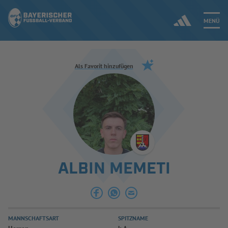
MENÜ
Jetzt einloggen
Als Favorit hinzufügen
ERGEBNISSE & WETTBEWERBE
NEUIGKEITEN
SPIELBETRIEB & VERBANDSLEBEN
ALBIN MEMETI
AUSBILDUNG & FÖRDERUNG
DER VERBAND
MANNSCHAFTSART
SPITZNAME