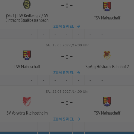
-
:
-
(SG 1) TSV Keilberg 2 /
SV
TSV Mainaschaff
Eintracht Straßbessenbach
ZUM SPIEL
-
-
-
-
-
-
-
SA..
15.05.2027 /14:00 Uhr
-
:
-
TSV Mainaschaff
SpVgg Hösbach-
Bahnhof 2
ZUM SPIEL
-
-
-
-
-
-
-
SA..
22.05.2027 /14:00 Uhr
-
:
-
SV Vorwärts Kleinostheim
TSV Mainaschaff
ZUM SPIEL
-
-
-
-
-
-
-