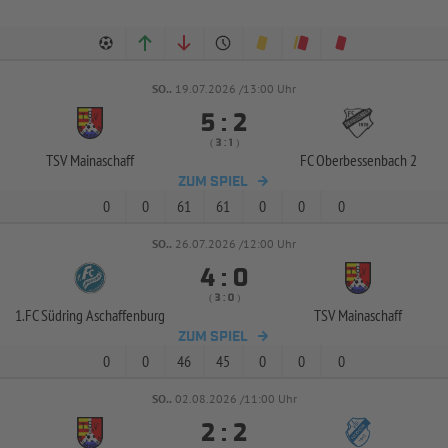
SO..
19.07.2026 /13:00 Uhr


:
( 
 )
:
TSV Mainaschaff
FC Oberbessenbach 2
ZUM SPIEL
0
0
61
61
0
0
0
SO..
26.07.2026 /12:00 Uhr


:
( 
 )
:
1.FC Südring Aschaffenburg
TSV Mainaschaff
ZUM SPIEL
0
0
46
45
0
0
0
SO..
02.08.2026 /11:00 Uhr


: