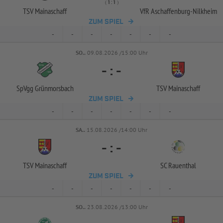
( 
 )
:
TSV Mainaschaff
VfR Aschaffenburg-
Nilkheim
ZUM SPIEL
-
-
-
-
-
-
-
SO..
09.08.2026 /15:00 Uhr
-
:
-
SpVgg Grünmorsbach
TSV Mainaschaff
ZUM SPIEL
-
-
-
-
-
-
-
SA..
15.08.2026 /14:00 Uhr
-
:
-
TSV Mainaschaff
SC Rauenthal
ZUM SPIEL
-
-
-
-
-
-
-
SO..
23.08.2026 /13:00 Uhr