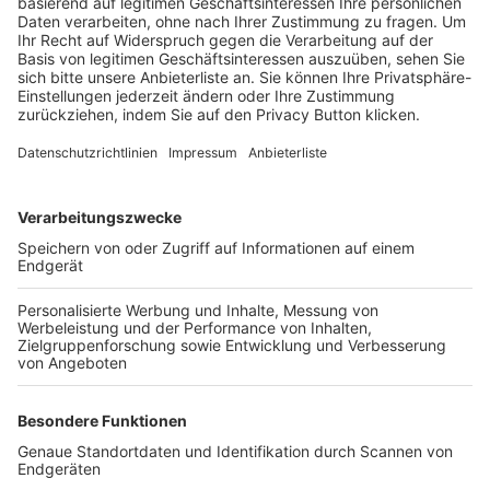
Trainerbörse
Login SpielPlus
FOLGE DEM BFV
TOP-VEREINE
TOP-PARTNER