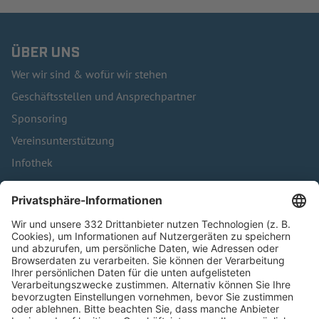
ÜBER UNS
Wer wir sind & wofür wir stehen
Geschäftsstellen und Ansprechpartner
Sponsoring
Vereinsunterstützung
Infothek
Kontakt
HÄUFIG BESUCHTE SEITEN
Pässe und Vereinswechsel
Trainerausbildung
Schulungsangebot Vereinsmitarbeiter
BFV-Geschäftsstellen