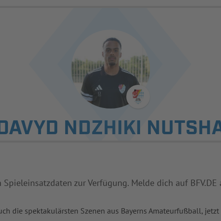
DAVYD NDZHIKI NUTSH
n Spieleinsatzdaten zur Verfügung. Melde dich auf BFV.DE 
uch die spektakulärsten Szenen aus Bayerns Amateurfußball, jetzt