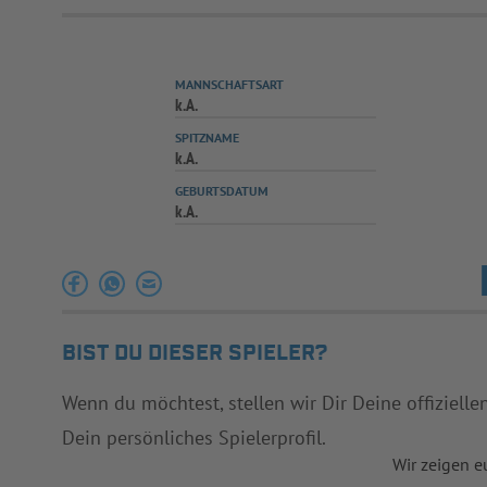
MANNSCHAFTSART
k.A.
SPITZNAME
k.A.
GEBURTSDATUM
k.A.
BIST DU DIESER SPIELER?
Wenn du möchtest, stellen wir Dir Deine offizielle
Dein persönliches Spielerprofil.
Wir zeigen e