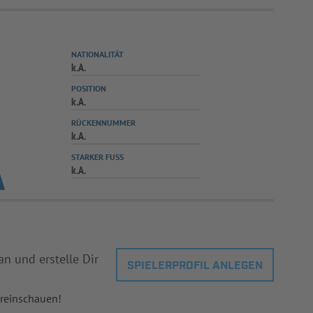
NATIONALITÄT
k.A.
POSITION
k.A.
RÜCKENNUMMER
k.A.
STARKER FUSS
k.A.
A
an und erstelle Dir
SPIELERPROFIL ANLEGEN
 reinschauen!