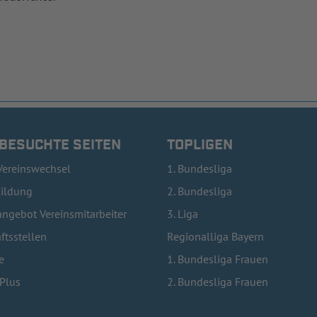
 BESUCHTE SEITEN
TOPLIGEN
Vereinswechsel
1. Bundesliga
bildung
2. Bundesliga
ngebot Vereinsmitarbeiter
3. Liga
ftsstellen
Regionalliga Bayern
e
1. Bundesliga Frauen
lPlus
2. Bundesliga Frauen