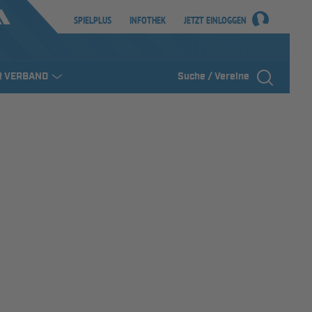
SPIELPLUS
INFOTHEK
JETZT EINLOGGEN
R VERBAND
Suche / Vereine