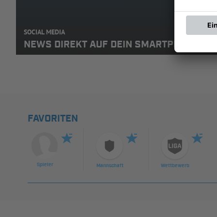
SOCIAL MEDIA
NEWS DIREKT AUF DEIN SMARTPHONE: A
FAVORITEN
Spieler
Mannschaft
Wettbewerb