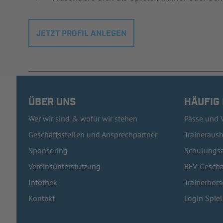
JETZT PROFIL ANLEGEN
ÜBER UNS
HÄUFIG
Wer wir sind & wofür wir stehen
Pässe und 
Geschäftsstellen und Ansprechpartner
Traineraus
Sponsoring
Schulungsa
Vereinsunterstützung
BFV-Geschä
Infothek
Trainerbörs
Kontakt
Login Spie