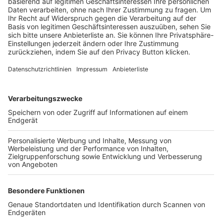
Trainerbörse
Login SpielPlus
FOLGE DEM BFV
TOP-VEREINE
TOP-PARTNER