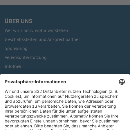
ÜBER UNS
Wer wir sind & wofür wir stehen
Geschäftsstellen und Ansprechpartner
Sponsoring
Vereinsunterstützung
Infothek
Kontakt
HÄUFIG BESUCHTE SEITEN
Pässe und Vereinswechsel
Trainerausbildung
Schulungsangebot Vereinsmitarbeiter
BFV-Geschäftsstellen