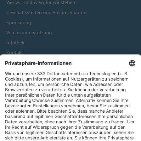
Wer wir sind & wofür wir stehen
Geschäftsstellen und Ansprechpartner
Sponsoring
Vereinsunterstützung
Infothek
Kontakt
HÄUFIG BESUCHTE SEITEN
Pässe und Vereinswechsel
Trainerausbildung
Schulungsangebot Vereinsmitarbeiter
BFV-Geschäftsstellen
Trainerbörse
Login SpielPlus