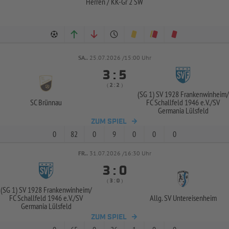
Herren / KK-Gr 2 SW
SA..
25.07.2026 /15:00 Uhr


:
( 
 )
:
(SG 1) SV 1928 Frankenwinheim/
SC Brünnau
FC Schallfeld 1946 e.V./
SV
Germania Lülsfeld
ZUM SPIEL
0
82
0
9
0
0
0
FR..
31.07.2026 /16:30 Uhr


:
( 
 )
:
(SG 1) SV 1928 Frankenwinheim/
FC Schallfeld 1946 e.V./
SV
Allg. SV Untereisenheim
Germania Lülsfeld
ZUM SPIEL