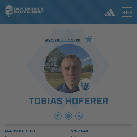
MENÜ
Jetzt einloggen
Als Favorit hinzufügen
ERGEBNISSE & WETTBEWERBE
NEUIGKEITEN
SPIELBETRIEB & VERBANDSLEBEN
TOBIAS HOFERER
AUSBILDUNG & FÖRDERUNG
DER VERBAND
MANNSCHAFTSART
SPITZNAME