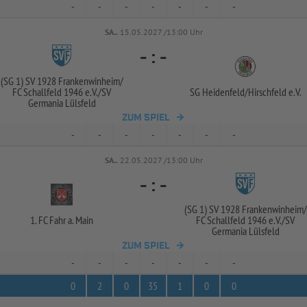
-
-
-
-
-
-
-
SA..
15.05.2027 /13:00 Uhr
-
:
-
(SG 1) SV 1928 Frankenwinheim/
FC Schallfeld 1946 e.V./
SV
SG Heidenfeld/
Hirschfeld e.V.
Germania Lülsfeld
ZUM SPIEL
-
-
-
-
-
-
-
SA..
22.05.2027 /13:00 Uhr
-
:
-
(SG 1) SV 1928 Frankenwinheim/
1. FC Fahr a. Main
FC Schallfeld 1946 e.V./
SV
Germania Lülsfeld
ZUM SPIEL
-
-
-
-
-
-
-
0
2
0
35
1
0
0