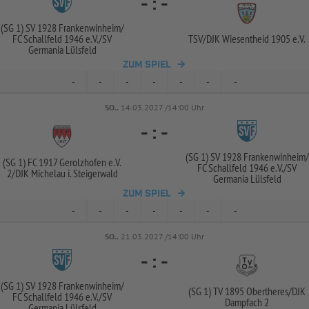
-
:
-
(SG 1) SV 1928 Frankenwinheim/
FC Schallfeld 1946 e.V./
SV
TSV/
DJK Wiesentheid 1905 e.V.
Germania Lülsfeld
ZUM SPIEL
-
-
-
-
-
-
-
SO..
14.03.2027 /14:00 Uhr
-
:
-
(SG 1) SV 1928 Frankenwinheim/
(SG 1) FC 1917 Gerolzhofen e.V.
FC Schallfeld 1946 e.V./
SV
2/
DJK Michelau i. Steigerwald
Germania Lülsfeld
ZUM SPIEL
-
-
-
-
-
-
-
SO..
21.03.2027 /14:00 Uhr
-
:
-
(SG 1) SV 1928 Frankenwinheim/
(SG 1) TV 1895 Obertheres/
DJK
FC Schallfeld 1946 e.V./
SV
Dampfach 2
Germania Lülsfeld