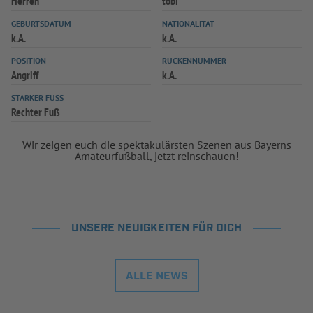
Herren
tobi
INFOTHEK
SPIELPLUS
GEBURTSDATUM
NATIONALITÄT
k.A.
k.A.
POSITION
RÜCKENNUMMER
Angriff
k.A.
STARKER FUSS
Rechter Fuß
Wir zeigen euch die spektakulärsten Szenen aus Bayerns
Amateurfußball, jetzt reinschauen!
UNSERE NEUIGKEITEN FÜR DICH
ALLE NEWS