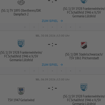
-
:
-
(SG 1) SV 1928 Frankenwinheim/
(SG 1) TV 1895 Obertheres/
DJK
FC Schallfeld 1946 e.V./
SV
Dampfach 2
Germania Lülsfeld
ZUM SPIEL
-
-
-
-
-
-
-
SO..
30.08.2026 /13:00 Uhr
-
:
-
(SG 1) SV 1928 Frankenwinheim/
(SG 1) DJK Stadelschwarzach/
FC Schallfeld 1946 e.V./
SV
TSV 1861 Prichsenstadt
Germania Lülsfeld
ZUM SPIEL
-
-
-
-
-
-
-
SO..
06.09.2026 /13:00 Uhr
-
:
-
(SG 1) SV 1928 Frankenwinheim/
TSV 1947 Geiselwind
FC Schallfeld 1946 e.V./
SV
Germania Lülsfeld