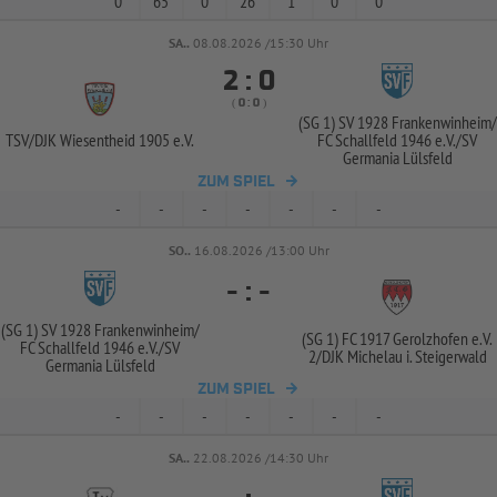
0
65
0
26
1
0
0
SA..
08.08.2026 /15:30 Uhr


:
( 
 )
:
(SG 1) SV 1928 Frankenwinheim/
TSV/
DJK Wiesentheid 1905 e.V.
FC Schallfeld 1946 e.V./
SV
Germania Lülsfeld
ZUM SPIEL
-
-
-
-
-
-
-
SO..
16.08.2026 /13:00 Uhr
-
:
-
(SG 1) SV 1928 Frankenwinheim/
(SG 1) FC 1917 Gerolzhofen e.V.
FC Schallfeld 1946 e.V./
SV
2/
DJK Michelau i. Steigerwald
Germania Lülsfeld
ZUM SPIEL
-
-
-
-
-
-
-
SA..
22.08.2026 /14:30 Uhr