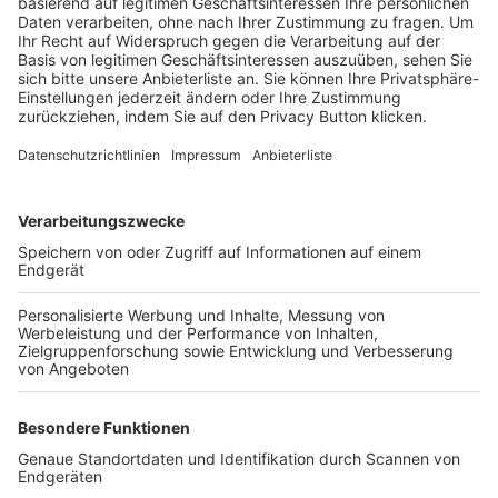
Trainerbörse
Login SpielPlus
FOLGE DEM BFV
TOP-VEREINE
TOP-PARTNER