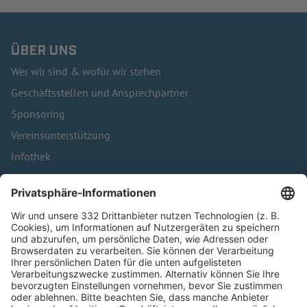
ÜBER UNS
Wer wir sind & wofür wir stehen
Geschäftsstellen und Ansprechpartner
Sponsoring
Vereinsunterstützung
Infothek
Kontakt
HÄUFIG BESUCHTE SEITEN
Pässe und Vereinswechsel
Trainerausbildung
Schulungsangebot Vereinsmitarbeiter
BFV-Geschäftsstellen