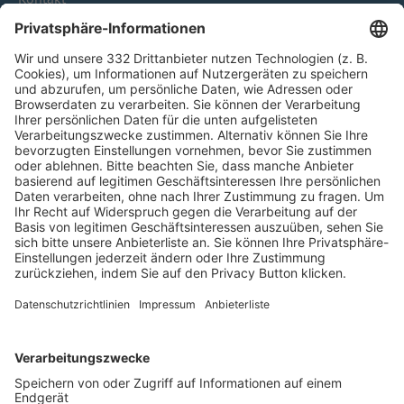
HÄUFIG BESUCHTE SEITEN
Pässe und Vereinswechsel
Trainerausbildung
Schulungsangebot Vereinsmitarbeiter
BFV-Geschäftsstellen
Trainerbörse
Login SpielPlus
FOLGE DEM BFV
TOP-VEREINE