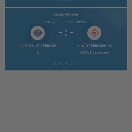
NÄCHSTES SPIEL
SO..
06.09.2026 /11:00 Uhr
-
:
-
SV WB Allianz Münche
(SG)TSV München-
Os
n
t/
MSV Bajuwaren I
ZUM SPIEL