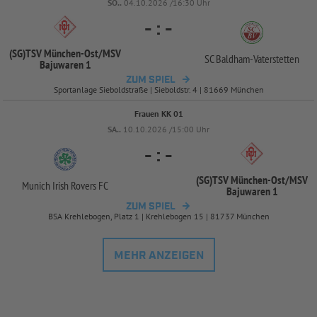
SO..
04.10.2026 /16:30 Uhr
-
:
-
(SG)TSV München-
Ost/
MSV
SC Baldham-
Vaterstetten
Bajuwaren 1
ZUM SPIEL
Sportanlage Sieboldstraße | Sieboldstr. 4 | 81669 München
Frauen KK 01
SA..
10.10.2026 /15:00 Uhr
-
:
-
(SG)TSV München-
Ost/
MSV
Munich Irish Rovers FC
Bajuwaren 1
ZUM SPIEL
BSA Krehlebogen, Platz 1 | Krehlebogen 15 | 81737 München
MEHR ANZEIGEN