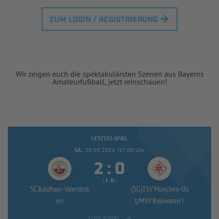
ZUM LOGIN / REGISTRIERUNG
Wir zeigen euch die spektakulärsten Szenen aus Bayerns
Amateurfußball, jetzt reinschauen!
LETZTES SPIEL
SA..
30.05.2026 /17:00 Uhr


:
( 
 )
:
SC Baldham-
Vaterstett
(SG)TSV München-
Os
en
t/
MSV Bajuwaren I
ZUM SPIEL