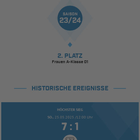
SAISON
23/24
2. PLATZ
Frauen A-Klasse 01
HISTORISCHE EREIGNISSE
HÖCHSTER SIEG
SO..
25.05.2025 /12:00 Uhr


: