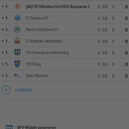
(SG)TSV München-Ost/MSV Bajuwaren 1
1.
0
0:0
0
0
FC Dreistern NT
1.
0
0:0
0
0
Munich Irish Rovers FC
1.
0
0:0
0
0
SC Baldham-Vaterstetten
1.
0
0:0
0
0
TSV Hohenbrunn-Riemerling
1.
0
0:0
0
0
TSV Poing
1.
0
0:0
0
0
Team München
1.
0
0:0
0
0
LEGENDE
BFV-Widget generieren