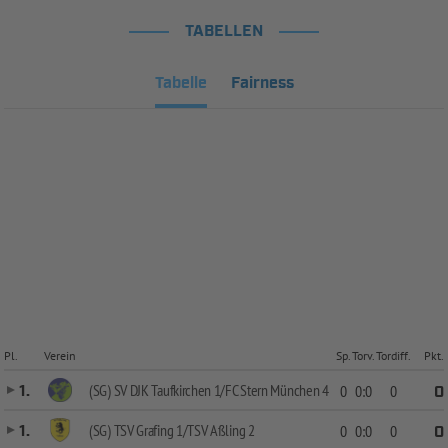
TABELLEN
Tabelle
Fairness
Pl.
Verein
Sp.
Torv.
Tordiff.
Pkt.
(SG) SV DJK Taufkirchen 1/FC Stern München 4
1.
0
0:0
0
0
(SG) TSV Grafing 1/TSV Aßling 2
1.
0
0:0
0
0