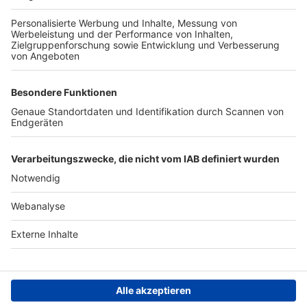
TOP-PARTNER
SFV
DFB
UEFA
FIFA
Nutzungsbedingungen
Datenschutz
Impressum