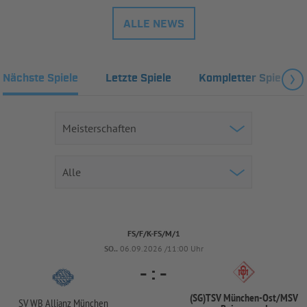
ALLE NEWS
Nächste Spiele
Letzte Spiele
Kompletter Spielplan
FS/F/K-FS/M/1
SO..
06.09.2026 /11:00 Uhr
-
:
-
(SG)TSV München-
Ost/
MSV
SV WB Allianz München