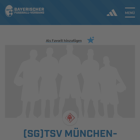
MENÜ
Jetzt einloggen
Als Favorit hinzufügen
ERGEBNISSE & WETTBEWERBE
NEUIGKEITEN
SPIELBETRIEB & VERBANDSLEBEN
AUSBILDUNG & FÖRDERUNG
DER VERBAND
(SG)TSV MÜNCHEN-