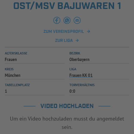
OST/MSV BAJUWAREN 1
INFOTHEK
SPIELPLUS
ZUM VEREINSPROFIL
ZUR LIGA
ALTERSKLASSE
BEZIRK
Frauen
Oberbayern
KREIS
LIGA
München
Frauen KK 01
TABELLENPLATZ
TORVERHÄLTNIS
1
0:0
VIDEO HOCHLADEN
Um ein Video hochzuladen musst du angemeldet
sein.