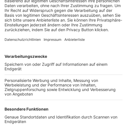
Trainerbörse
Login SpielPlus
FOLGE DEM BFV
TOP-VEREINE
TOP-PARTNER