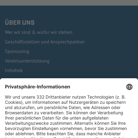
ÜBER UNS
Wer wir sind & wofür wir stehen
Geschäftsstellen und Ansprechpartner
Sponsoring
Vereinsunterstützung
Infothek
Kontakt
HÄUFIG BESUCHTE SEITEN
Pässe und Vereinswechsel
Trainerausbildung
Schulungsangebot Vereinsmitarbeiter
BFV-Geschäftsstellen