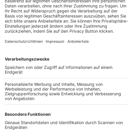
Trainerbörse
Login SpielPlus
FOLGE DEM BFV
TOP-VEREINE
TOP-PARTNER