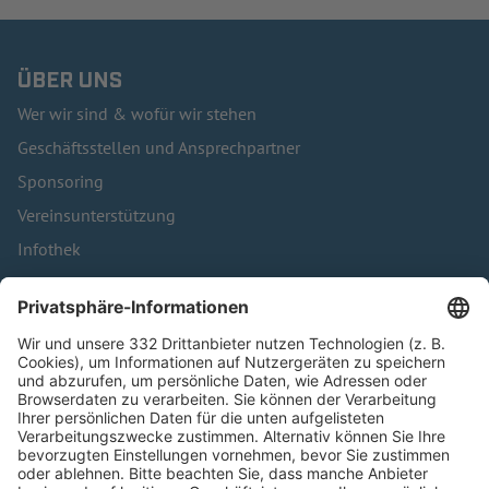
ÜBER UNS
Wer wir sind & wofür wir stehen
Geschäftsstellen und Ansprechpartner
Sponsoring
Vereinsunterstützung
Infothek
Kontakt
HÄUFIG BESUCHTE SEITEN
Pässe und Vereinswechsel
Trainerausbildung
Schulungsangebot Vereinsmitarbeiter
BFV-Geschäftsstellen