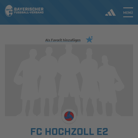
MENÜ
Jetzt einloggen
Als Favorit hinzufügen
ERGEBNISSE & WETTBEWERBE
NEUIGKEITEN
SPIELBETRIEB & VERBANDSLEBEN
AUSBILDUNG & FÖRDERUNG
DER VERBAND
FC HOCHZOLL E2