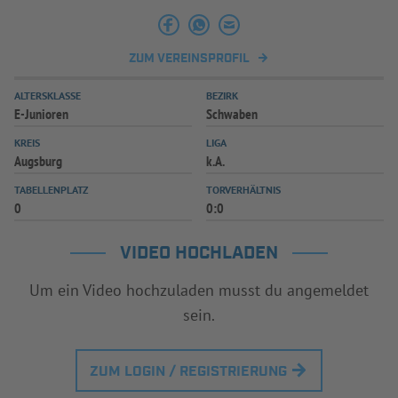
INFOTHEK
SPIELPLUS
ZUM VEREINSPROFIL
ALTERSKLASSE
BEZIRK
E-Junioren
Schwaben
KREIS
LIGA
Augsburg
k.A.
TABELLENPLATZ
TORVERHÄLTNIS
0
0:0
VIDEO HOCHLADEN
Um ein Video hochzuladen musst du angemeldet
sein.
ZUM LOGIN / REGISTRIERUNG