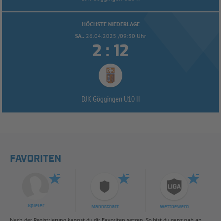
HÖCHSTE NIEDERLAGE
SA..
26.04.2025 /09:30 Uhr


:
DJK Göggingen U10 II
FAVORITEN
Spieler
Mannschaft
Wettbewerb
Nach der Registrierung kannst du dir Favoriten setzen. So bist du ganz nah an