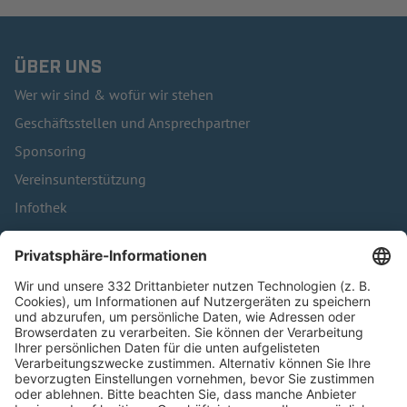
ÜBER UNS
Wer wir sind & wofür wir stehen
Geschäftsstellen und Ansprechpartner
Sponsoring
Vereinsunterstützung
Infothek
Kontakt
HÄUFIG BESUCHTE SEITEN
Pässe und Vereinswechsel
Trainerausbildung
Schulungsangebot Vereinsmitarbeiter
BFV-Geschäftsstellen