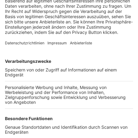
Trainerbörse
Login SpielPlus
FOLGE DEM BFV
TOP-VEREINE
TOP-PARTNER