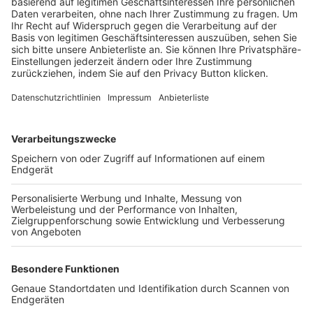
Trainerbörse
Login SpielPlus
FOLGE DEM BFV
TOP-VEREINE
TOP-PARTNER