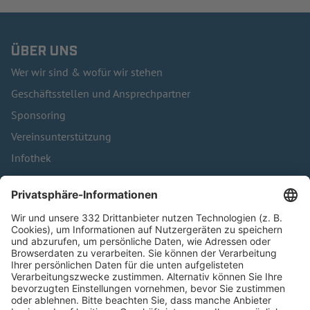
ÜBER UNS
Wer wir sind & wofür wir stehen
Geschäftsstellen und Ansprechpartner
Sponsoring
Vereinsunterstützung
Infothek
Kontakt
HÄUFIG BESUCHTE SEITEN
Pässe und Vereinswechsel
Trainerausbildung
Schulungsangebot Vereinsmitarbeiter
BFV-Geschäftsstellen