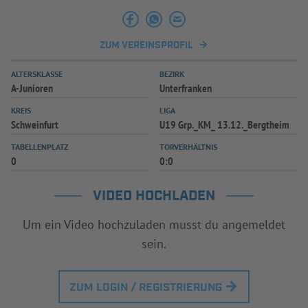
INFOTHEK
SPIELPLUS
ZUM VEREINSPROFIL
ALTERSKLASSE
BEZIRK
A-Junioren
Unterfranken
KREIS
LIGA
Schweinfurt
U19 Grp._KM_ 13.12._Bergtheim
TABELLENPLATZ
TORVERHÄLTNIS
0
0:0
VIDEO HOCHLADEN
Um ein Video hochzuladen musst du angemeldet
sein.
ZUM LOGIN / REGISTRIERUNG