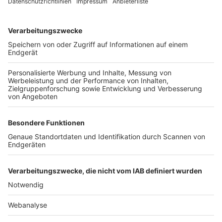
TOP-VEREINE
TOP-PARTNER
SFV
DFB
UEFA
FIFA
Nutzungsbedingungen
Datenschutz
Impressum