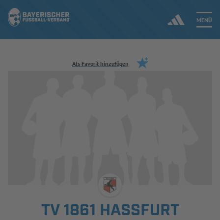
MENÜ
Jetzt einloggen
Als Favorit hinzufügen
ERGEBNISSE & WETTBEWERBE
NEUIGKEITEN
SPIELBETRIEB & VERBANDSLEBEN
AUSBILDUNG & FÖRDERUNG
DER VERBAND
TV 1861 HASSFURT