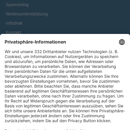
Sponsoring
Vereinsunterstützung
Infothek
Kontakt
HÄUFIG BESUCHTE SEITEN
Pässe und Vereinswechsel
Trainerausbildung
Schulungsangebot Vereinsmitarbeiter
BFV-Geschäftsstellen
Trainerbörse
Login SpielPlus
FOLGE DEM BFV