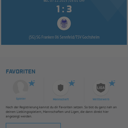
SO..
07.12.2025 /16:01 Uhr


:
(SG) SG Franken 06 Sennfeld/
TSV Gochsheim
FAVORITEN
Spieler
Mannschaft
Wettbewerb
Nach der Registrierung kannst du dir Favoriten setzen. So bist du ganz nah an
deinen Lieblingsspielern, Mannschaften und Ligen, die dann direkt hier
angezeigt werden.