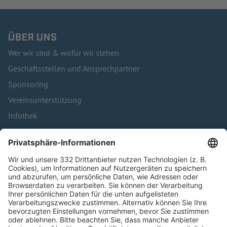
ÜBER UNS
Wer wir sind & wofür wir stehen
Geschäftsstellen und Ansprechpartner
Sponsoring
Vereinsunterstützung
Infothek
Kontakt
HÄUFIG BESUCHTE SEITEN
Pässe und Vereinswechsel
Trainerausbildung
Schulungsangebot Vereinsmitarbeiter
BFV-Geschäftsstellen