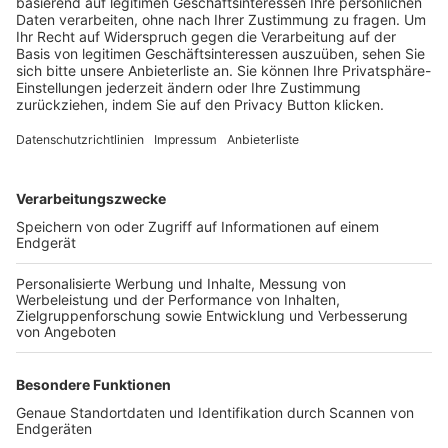
Trainerbörse
Login SpielPlus
FOLGE DEM BFV
TOP-VEREINE
TOP-PARTNER