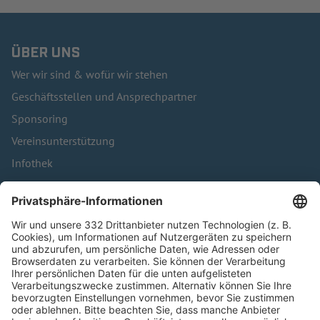
ÜBER UNS
Wer wir sind & wofür wir stehen
Geschäftsstellen und Ansprechpartner
Sponsoring
Vereinsunterstützung
Infothek
Kontakt
HÄUFIG BESUCHTE SEITEN
Pässe und Vereinswechsel
Trainerausbildung
Schulungsangebot Vereinsmitarbeiter
BFV-Geschäftsstellen