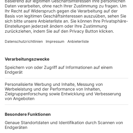
Trainerbörse
Login SpielPlus
FOLGE DEM BFV
TOP-VEREINE
TOP-PARTNER