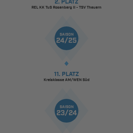
2. PLATZ
REL KK TuS Rosenberg II - TSV Theuern
SAISON
24/25
11. PLATZ
Kreisklasse AM/WEN Süd
SAISON
23/24