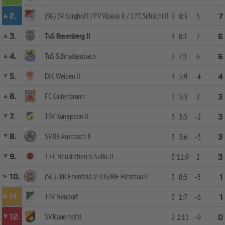
(SG) SV Sorghof I / FV Vilseck II / 1.FC Schlicht II
2.
3
8:3
5
7
TuS Rosenberg II
3.
3
8:1
7
6
TuS Schnaittenbach
4.
2
7:1
6
6
DJK Weiden II
5.
3
5:9
-4
4
FC Kaltenbrunn
6.
1
5:3
2
3
TSV Königstein II
7.
3
3:5
-2
3
SV 08 Auerbach II
8.
3
3:6
-3
3
1.FC Neukirchen b. SuRo. II
9.
3
11:9
2
3
(SG) DJK Ehenfeld I/TUS/WE Hirschau II
10.
3
0:5
-5
1
TSV Neudorf
11.
3
1:7
-6
1
SV Kauerhof II
12.
2
2:11
-9
0