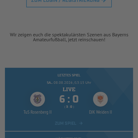
ZUM LOGIN / REGISTRIERUNG
Wir zeigen euch die spektakulärsten Szenen aus Bayerns
Amateurfußball, jetzt reinschauen!
LETZTES SPIEL
SA..
08.08.2026 /13:15 Uhr


:
( 
 )
:
TuS Rosenberg II
DJK Weiden II
ZUM SPIEL