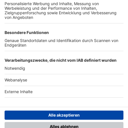
TOP-PARTNER
SFV
DFB
UEFA
FIFA
Nutzungsbedingungen
Datenschutz
Impressum