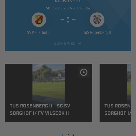
NÄCHSTES SPIEL
SO..
16.08.2026 /13:15 Uhr
-
:
-
SV Kauerhof II
TuS Rosenberg II
ZUM SPIEL
TUS ROSENBERG II - SG SV
TUS ROSENBER
SORGHOF I/ FV VILSECK II
SORGHOF I/ F
1
/
5