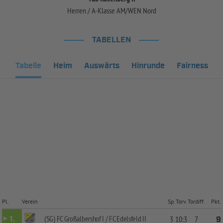
Herren / A-Klasse AM/WEN Nord
TABELLEN
Tabelle
Heim
Auswärts
Hinrunde
Fairness
Pl.
Verein
Sp.
Torv.
Tordiff.
Pkt.
(SG) FC Großalbershof I / FC Edelsfeld II
1.
3
10:3
7
9