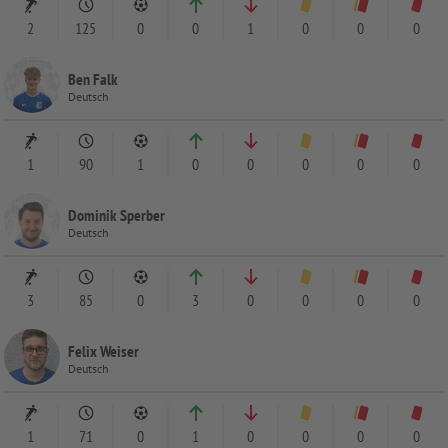
2
125
0
0
1
0
0
0
Ben Falk
Deutsch
1
90
1
0
0
0
0
0
Dominik Sperber
Deutsch
3
85
0
3
0
0
0
0
Felix Weiser
Deutsch
1
71
0
1
0
0
0
0