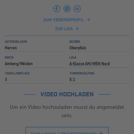
INFOTHEK
SPIELPLUS
ZUM VEREINSPROFIL
ZUR LIGA
ALTERSKLASSE
BEZIRK
Herren
Oberpfalz
KREIS
LIGA
Amberg/Weiden
A-Klasse AM/WEN Nord
TABELLENPLATZ
TORVERHÄLTNIS
3
8:1
VIDEO HOCHLADEN
Um ein Video hochzuladen musst du angemeldet
sein.