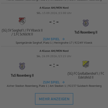
A-Klasse AM/WEN Nord
SO..
13.09.2026 /15:00 Uhr
-
:
-
(SG) SV Sorghof I /
FV Vilseck II
TuS Rosenberg II
/
1.FC Schlicht II
ZUM SPIEL
Sportgelände Sorghof, Platz 1 | Heringnohe 17 | 92249 Vilseck
A-Klasse AM/WEN Nord
SA..
26.09.2026 /13:15 Uhr
-
:
-
(SG) FC Großalbershof I /
FC
TuS Rosenberg II
Edelsfeld II
ZUM SPIEL
Aicher Stadion Rosenberg, Platz 1 | Am Stadion 1 | 92237 Sulzbach-Rosenberg
MEHR ANZEIGEN