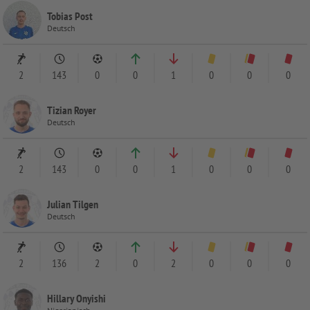
Tobias Post
Deutsch
2
143
0
0
1
0
0
0
Tizian Royer
Deutsch
2
143
0
0
1
0
0
0
Julian Tilgen
Deutsch
2
136
2
0
2
0
0
0
Hillary Onyishi