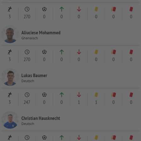
3
270
0
0
0
0
0
0
Aliuciese Mohammed
Ghanaisch
3
270
0
0
0
0
0
0
Lukas Baumer
Deutsch
3
247
0
0
1
1
0
0
Christian Hausknecht
Deutsch