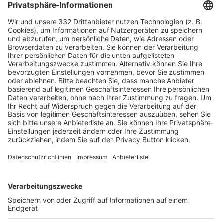
HÄUFIG BESUCHTE SEITEN
Pässe und Vereinswechsel
Trainerausbildung
Schulungsangebot Vereinsmitarbeiter
BFV-Geschäftsstellen
Trainerbörse
Login SpielPlus
FOLGE DEM BFV
TOP-VEREINE