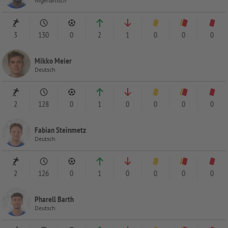
Nigerianisch
3
130
0
2
1
0
0
0
Mikko Meier
Deutsch
2
128
0
1
0
0
0
0
Fabian Steinmetz
Deutsch
2
126
0
1
0
0
0
0
Pharell Barth
Deutsch