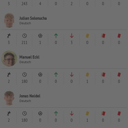
3
243
4
0
2
0
0
0
Julian Solonucha
Deutsch
3
211
1
0
3
0
0
0
Manuel Eckl
Deutsch
2
180
0
0
0
1
0
0
Jonas Neidel
Deutsch
2
180
0
0
0
1
0
0