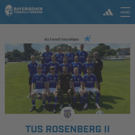
MENÜ
Jetzt einloggen
Als Favorit hinzufügen
ERGEBNISSE & WETTBEWERBE
NEUIGKEITEN
SPIELBETRIEB & VERBANDSLEBEN
AUSBILDUNG & FÖRDERUNG
DER VERBAND
TUS ROSENBERG II