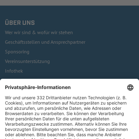
ÜBER UNS
Wer wir sind & wofür wir stehen
Geschäftsstellen und Ansprechpartner
Sponsoring
Vereinsunterstützung
Infothek
Kontakt
HÄUFIG BESUCHTE SEITEN
Pässe und Vereinswechsel
Trainerausbildung
Schulungsangebot Vereinsmitarbeiter
BFV-Geschäftsstellen