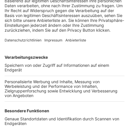
Trainerbörse
Login SpielPlus
FOLGE DEM BFV
TOP-VEREINE
TOP-PARTNER