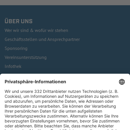
ÜBER UNS
Wer wir sind & wofür wir stehen
Geschäftsstellen und Ansprechpartner
Sponsoring
Vereinsunterstützung
Infothek
Kontakt
HÄUFIG BESUCHTE SEITEN
Pässe und Vereinswechsel
Trainerausbildung
Schulungsangebot Vereinsmitarbeiter
BFV-Geschäftsstellen