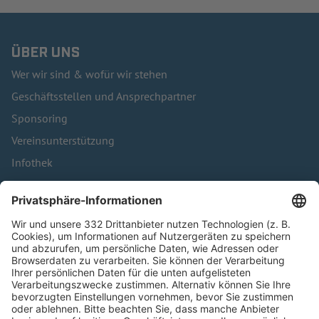
ÜBER UNS
Wer wir sind & wofür wir stehen
Geschäftsstellen und Ansprechpartner
Sponsoring
Vereinsunterstützung
Infothek
Kontakt
HÄUFIG BESUCHTE SEITEN
Pässe und Vereinswechsel
Trainerausbildung
Schulungsangebot Vereinsmitarbeiter
BFV-Geschäftsstellen