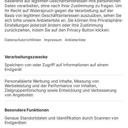
Trainerbörse
Login SpielPlus
FOLGE DEM BFV
TOP-VEREINE
TOP-PARTNER