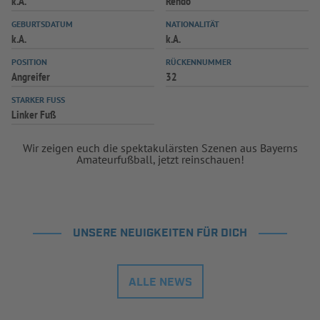
k.A.
Rendo
INFOTHEK
SPIELPLUS
GEBURTSDATUM
NATIONALITÄT
k.A.
k.A.
POSITION
RÜCKENNUMMER
Angreifer
32
STARKER FUSS
Linker Fuß
Wir zeigen euch die spektakulärsten Szenen aus Bayerns
Amateurfußball, jetzt reinschauen!
UNSERE NEUIGKEITEN FÜR DICH
ALLE NEWS