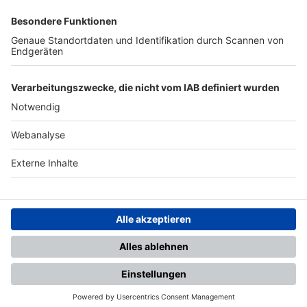
SFV
DFB
UEFA
FIFA
Nutzungsbedingungen
Datenschutz
Impressum