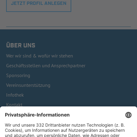
JETZT PROFIL ANLEGEN
ÜBER UNS
Wer wir sind & wofür wir stehen
Geschäftsstellen und Ansprechpartner
Sponsoring
Vereinsunterstützung
Infothek
Kontakt
HÄUFIG BESUCHTE SEITEN
Pässe und Vereinswechsel