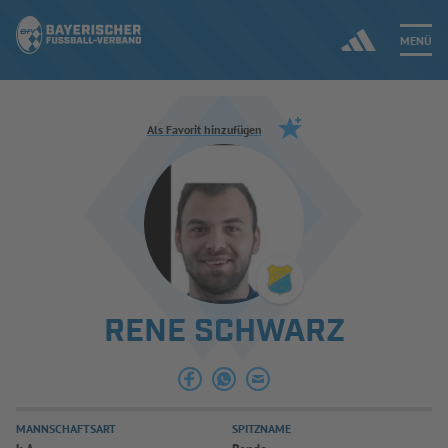
MENÜ
Jetzt einloggen
Als Favorit hinzufügen
ERGEBNISSE & WETTBEWERBE
NEUIGKEITEN
SPIELBETRIEB & VERBANDSLEBEN
RENE SCHWARZ
AUSBILDUNG & FÖRDERUNG
DER VERBAND
MANNSCHAFTSART
SPITZNAME