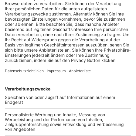
Trainerausbildung
Schulungsangebot Vereinsmitarbeiter
BFV-Geschäftsstellen
Trainerbörse
Login SpielPlus
FOLGE DEM BFV
TOP-VEREINE
TOP-PARTNER